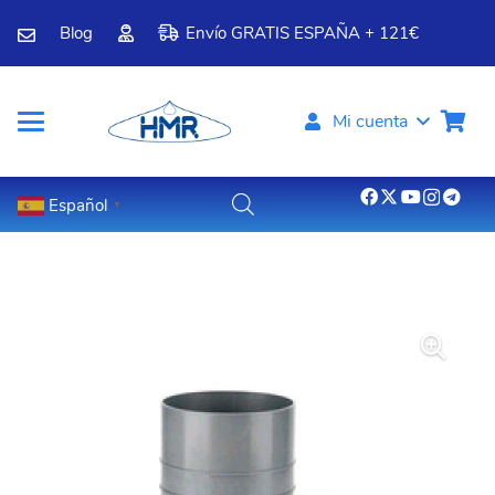
Blog
Envío GRATIS ESPAÑA + 121€
Mi cuenta
Español
▼