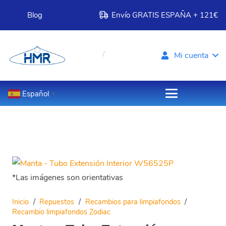
Blog
Envío GRATIS ESPAÑA + 121€
Mi cuenta
Español
▼
*Las imágenes son orientativas
Inicio
/
Repuestos
/
Recambios para limpiafondos
/
Recambio limpiafondos Zodiac