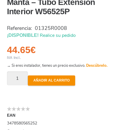
Manta – Tubo Extensión
Interior W56525P
Referencia:
01325R0008
Realice su pedido
¡DISPONIBLE!
44.65
€
IVA Incl.
→ Si eres instalador, tienes un precio exclusivo.
Descúbrelo.
Manta
AÑADIR AL CARRITO
-
Tubo
Extensión
Interior
W56525P
EAN
3478580565252
cantidad