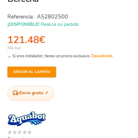
Referencia:
AS2802500
¡DISPONIBLE!
Realice su pedido
121.48
€
IVA Incl.
→ Si eres instalador, tienes un precio exclusivo.
Descúbrelo.
AÑADIR AL CARRITO
Max3
-
Conjunto
Envío gratis
Tapa
Lateral
Derecha
cantidad