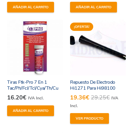
AÑADIR AL CARRITO
AÑADIR AL CARRITO
¡OFERTA!
Tiras Ftk-Pro 7 En 1
Repuesto De Electrodo
Tac/Ph/Fcl/Tcl/Cya/Th/Cu
Hi1271 Para Hi98100
16.20
€
19.36
€
29.25
€
IVA Incl.
IVA
Incl.
AÑADIR AL CARRITO
VER PRODUCTO