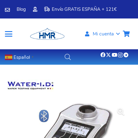
Blog
Envío GRATIS ESPAÑA + 121€
Mi cuenta
Español
▼