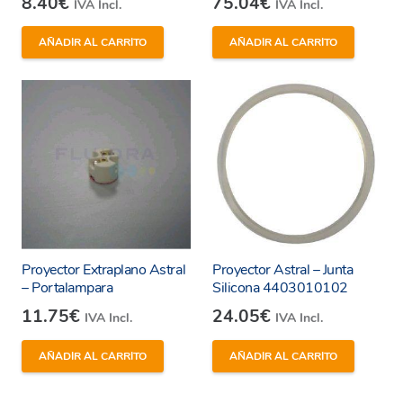
8.40
€
75.04
€
IVA Incl.
IVA Incl.
AÑADIR AL CARRITO
AÑADIR AL CARRITO
Proyector Extraplano Astral
Proyector Astral – Junta
– Portalampara
Silicona 4403010102
11.75
€
24.05
€
IVA Incl.
IVA Incl.
AÑADIR AL CARRITO
AÑADIR AL CARRITO