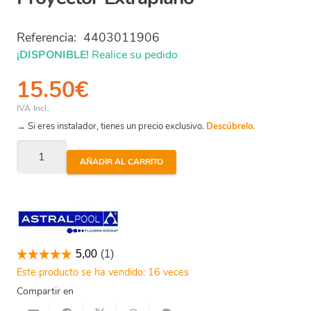
Referencia:
4403011906
¡DISPONIBLE!
Realice su pedido
15.50
€
IVA Incl.
→ Si eres instalador, tienes un precio exclusivo.
Descúbrelo.
Proyector
AÑADIR AL CARRITO
Astral
-
Soporte
Proyector
Extraplano
cantidad
Este producto se ha vendido: 16 veces
Compartir en