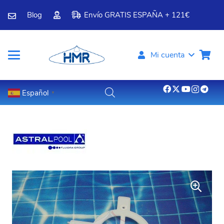
Blog
Envío GRATIS ESPAÑA + 121€
Mi cuenta
Español
▼