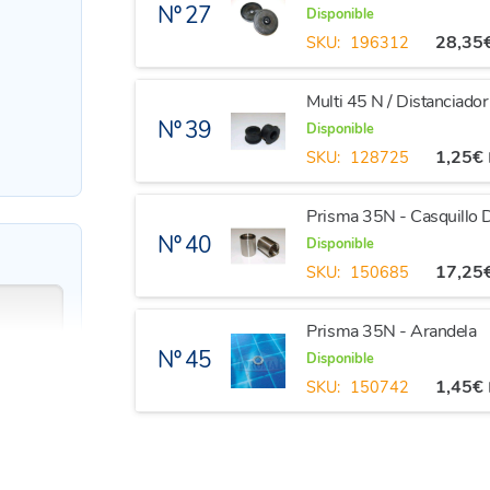
Nº 27
Disponible
28,35
SKU:
196312
Multi 45 N / Distanciado
Nº 39
Disponible
1,25
€
SKU:
128725
Prisma 35N - Casquillo D
Nº 40
Disponible
17,25
SKU:
150685
Prisma 35N - Arandela
Nº 45
Disponible
1,45
€
SKU:
150742