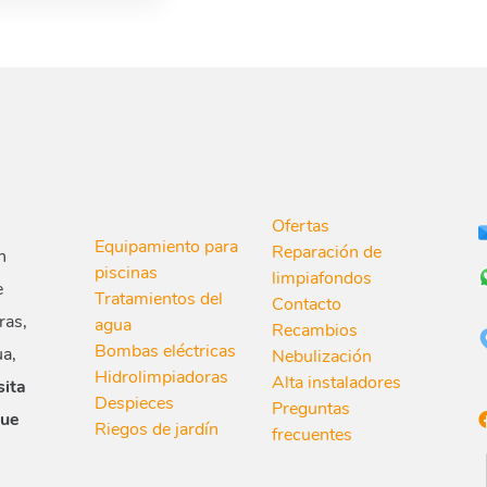
Ofertas
Equipamiento para
Reparación de
n
piscinas
limpiafondos
e
Tratamientos del
Contacto
ras,
agua
Recambios
Bombas eléctricas
ua,
Nebulización
Hidrolimpiadoras
Alta instaladores
sita
Despieces
Preguntas
que
Riegos de jardín
frecuentes