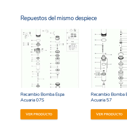
Repuestos del mismo despiece
Recambio Bomba Espa
Recambio Bomba 
He leído y estoy de acuerdo con los
términos y
Acuaria 07S
Acuaria 57
condiciones y
política de privacidad
de la web.
VER PRODUCTO
VER PRODUCTO