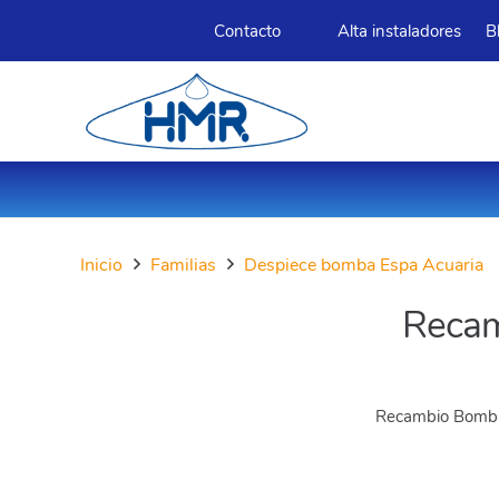
Contacto
Alta instaladores
B
Inicio
Familias
Despiece bomba Espa Acuaria
Recam
Recambio Bomba 