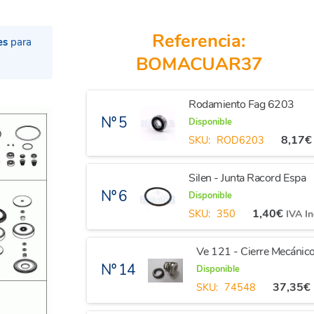
Referencia:
es
para
BOMACUAR37
Rodamiento Fag 6203
Nº 5
Disponible
8,17
€
SKU:
ROD6203
Silen - Junta Racord Espa
Nº 6
Disponible
1,40
€
SKU:
350
IVA In
Ve 121 - Cierre Mecáni
Nº 14
Disponible
37,35
€
SKU:
74548