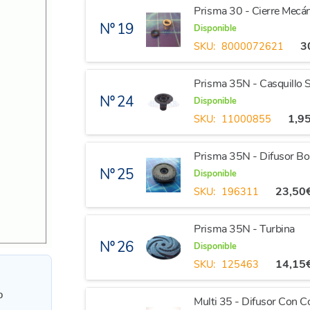
Prisma 30 - Cierre Mec
Nº 19
Disponible
3
SKU:
8000072621
Prisma 35N - Casquillo 
Nº 24
Disponible
1,9
SKU:
11000855
Prisma 35N - Difusor B
Nº 25
Disponible
23,50
SKU:
196311
Prisma 35N - Turbina
Nº 26
Disponible
14,15
SKU:
125463
o
Multi 35 - Difusor Con Co