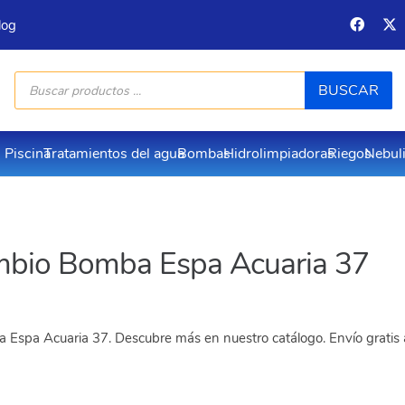
log
Búsqueda
BUSCAR
de
productos
Piscina
Tratamientos del agua
Bombas
Hidrolimpiadoras
Riegos
Nebul
bio Bomba Espa Acuaria 37
Espa Acuaria 37. Descubre más en nuestro catálogo. Envío gratis a