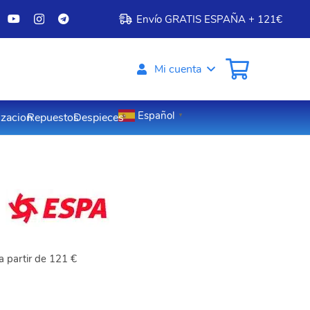
Envío GRATIS ESPAÑA + 121€
Mi cuenta
Español
izacion
Repuestos
Despieces
▼
 partir de 121 €