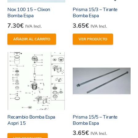
Nox 100 15 – Clixon
Prisma 15/3 – Tirante
Bomba Espa
Bomba Espa
7.30
€
3.65
€
IVA Incl.
IVA Incl.
AÑADIR AL CARRITO
VER PRODUCTO
Recambio Bomba Espa
Prisma 15/5 – Tirante
Aspri 15
Bomba Espa
3.65
€
IVA Incl.
He leído y estoy de acuerdo con los
términos y