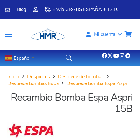
Blog
Envío GRATIS ESPAÑA + 121€
Mi cuenta
Español
▼
Inicio
Despieces
Despiece de bombas
Despiece bombas Espa
Despiece bomba Espa Aspri
Recambio Bomba Espa Aspri
15B