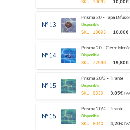
10,00
€
SKU:
10092
Prisma 20 - Tapa Difuso
Nº 13
Disponible
10,00
€
SKU:
10093
Prisma 20 - Cierre Mec
Nº 14
Disponible
19,80
€
SKU:
72596
Prisma 20/3 - Tirante
Nº 15
Disponible
3,85
€
SKU:
8039
IVA
Prisma 20/4 - Tirante
Nº 15
Disponible
4,20
€
SKU:
8040
IVA