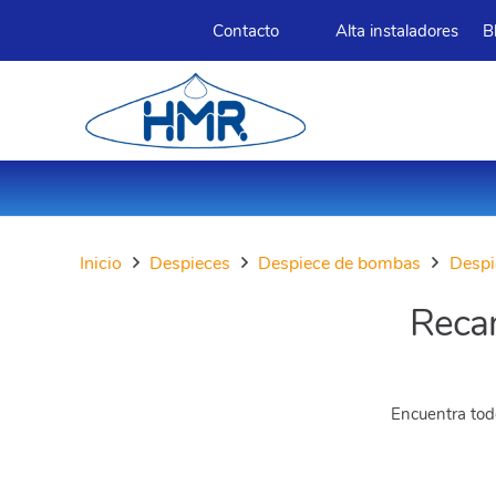
Contacto
Alta instaladores
B
Inicio
Despieces
Despiece de bombas
Despi
Reca
Encuentra todo