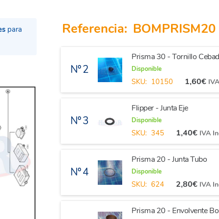
Referencia:
BOMPRISM20
es
para
Prisma 30 - Tornillo Cebad
Nº 2
Disponible
1,60
€
SKU:
10150
IVA
Flipper - Junta Eje
Nº 3
Disponible
1,40
€
SKU:
345
IVA In
Prisma 20 - Junta Tubo
Nº 4
Disponible
2,80
€
SKU:
624
IVA In
Prisma 20 - Envolvente B