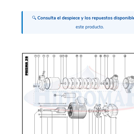
🔍
Consulta el despiece y los repuestos disponibl
este producto.