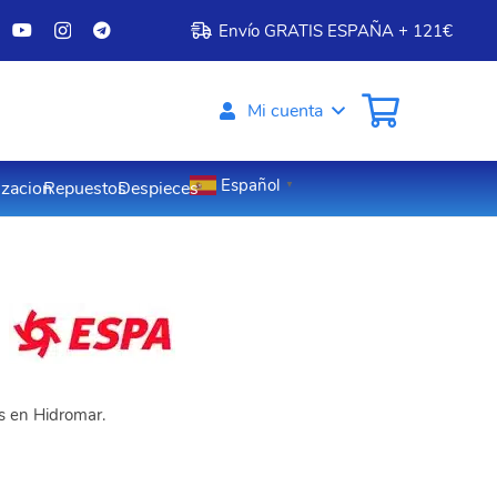
Envío GRATIS ESPAÑA + 121€
Mi cuenta
Español
izacion
Repuestos
Despieces
▼
os en Hidromar.