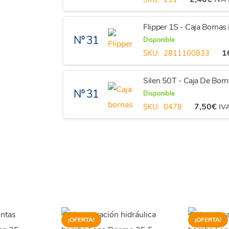
Flipper 1S - Caja Borna
Nº 31
Disponible
1
SKU:
2811100833
Silen 50T - Caja De Bor
Nº 31
Disponible
7,50
€
SKU:
0478
IVA
¡OFERTA!
¡OFERTA!