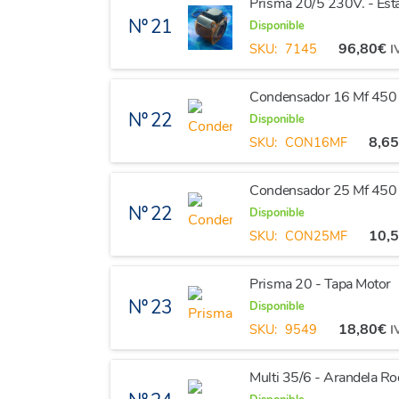
Prisma 20/5 230V. - Est
Nº 21
Disponible
96,80
€
SKU:
7145
I
Condensador 16 Mf 450 
Nº 22
Disponible
8,6
SKU:
CON16MF
Condensador 25 Mf 450 
Nº 22
Disponible
10,
SKU:
CON25MF
Prisma 20 - Tapa Motor
Nº 23
Disponible
18,80
€
SKU:
9549
I
Multi 35/6 - Arandela R