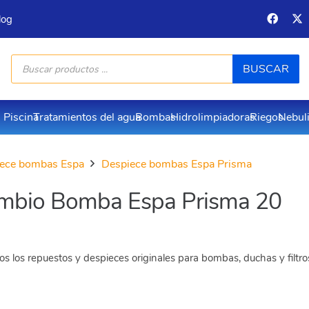
log
Búsqueda
BUSCAR
de
productos
Piscina
Tratamientos del agua
Bombas
Hidrolimpiadoras
Riegos
Nebul
ece bombas Espa
Despiece bombas Espa Prisma
mbio Bomba Espa Prisma 20
s los repuestos y despieces originales para bombas, duchas y filtr