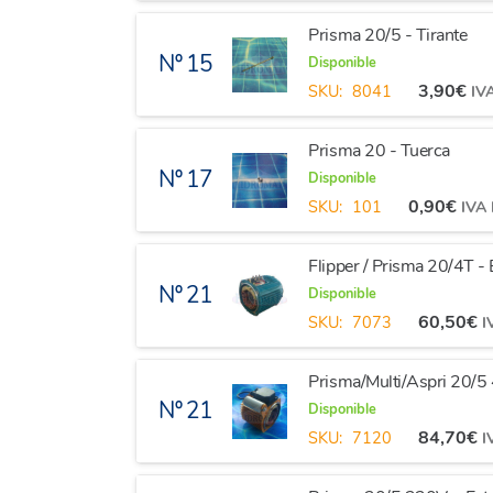
Prisma 20/5 - Tirante
Nº 15
Disponible
3,90
€
SKU:
8041
IVA
Prisma 20 - Tuerca
Nº 17
Disponible
0,90
€
SKU:
101
IVA 
Flipper / Prisma 20/4T -
Nº 21
Disponible
60,50
€
SKU:
7073
I
Prisma/Multi/Aspri 20/5
Nº 21
Disponible
84,70
€
SKU:
7120
I