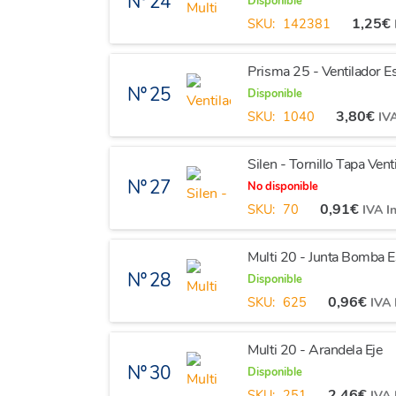
Nº 24
Disponible
1,25
€
SKU:
142381
Prisma 25 - Ventilador E
Nº 25
Disponible
3,80
€
SKU:
1040
IVA
Silen - Tornillo Tapa Ve
Nº 27
No disponible
0,91
€
SKU:
70
IVA I
Multi 20 - Junta Bomba 
Nº 28
Disponible
0,96
€
SKU:
625
IVA 
Multi 20 - Arandela Eje
Nº 30
Disponible
2,46
€
SKU:
251
IVA 