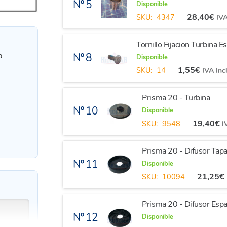
Nº 5
Disponible
28,40
€
SKU:
4347
IVA
Tornillo Fijacion Turbina E
Nº 8
o
Disponible
1,55
€
SKU:
14
IVA Inc
Prisma 20 - Turbina
Nº 10
Disponible
19,40
€
SKU:
9548
I
Prisma 20 - Difusor Tap
Nº 11
Disponible
21,25
€
SKU:
10094
Prisma 20 - Difusor Esp
Nº 12
Disponible