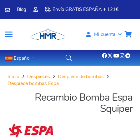
Blog
Envío GRATIS ESPAÑA + 121€
Mi cuenta
Español
▼
Inicio
Despieces
Despiece de bombas
Despiece bombas Espa
Recambio Bomba Espa
Squiper