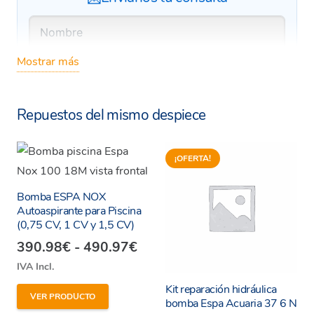
Mostrar más
Repuestos del mismo despiece
¡OFERTA!
Bomba ESPA NOX
Autoaspirante para Piscina
(0,75 CV, 1 CV y 1,5 CV)
Rango
390.98
€
-
490.97
€
de
IVA Incl.
precios:
Este
Kit reparación hidráulica
VER PRODUCTO
desde
bomba Espa Acuaria 37 6 N
producto