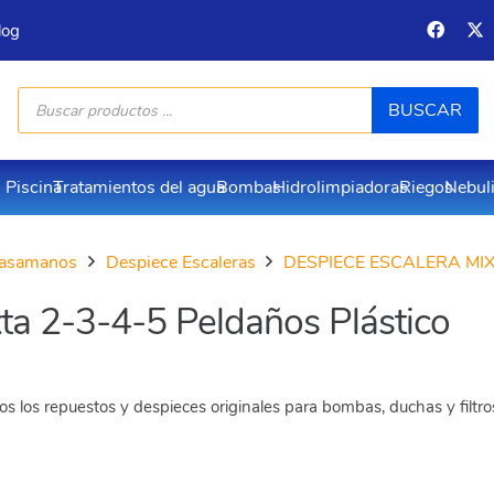
log
Búsqueda
BUSCAR
de
productos
Piscina
Tratamientos del agua
Bombas
Hidrolimpiadoras
Riegos
Nebul
 pasamanos
Despiece Escaleras
DESPIECE ESCALERA MI
ta 2-3-4-5 Peldaños Plástico
s los repuestos y despieces originales para bombas, duchas y filtr