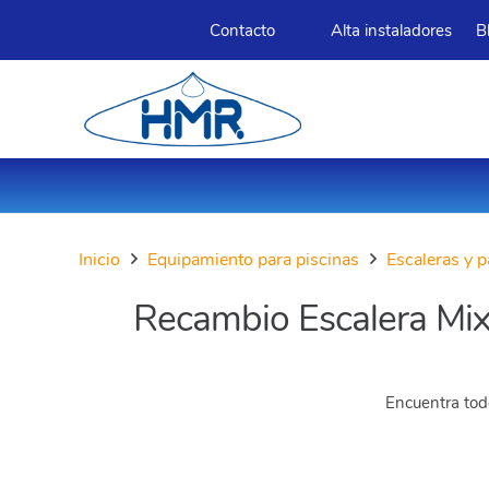
Contacto
Alta instaladores
B
Inicio
Equipamiento para piscinas
Escaleras y
Recambio Escalera Mix
Encuentra todo