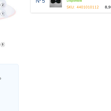
Nº 5
Disponible
8,
SKU:
4401010112
o