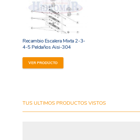
Recambio Escalera Mixta 2-3-
4-5 Peldaños Aisi-304
VER PRODUCTO
He leído y estoy de acuerdo con los
términos y
condiciones y
política de privacidad
de la web.
TUS ULTIMOS PRODUCTOS VISTOS
Enviar