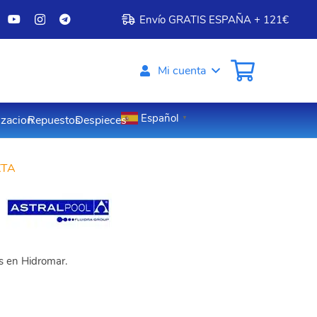
Envío GRATIS ESPAÑA + 121€
Mi cuenta
Español
izacion
Repuestos
Despieces
▼
XTA
os en Hidromar.