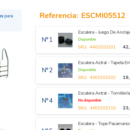
Referencia:
ESCMI05512
es
para
Escalera - Juego De Anclaj
Nº 1
Disponible
42
SKU:
4401010101
Escalera Astral - Tapeta 
Nº 2
Disponible
19
SKU:
4401010102
Escalera Astral - Torniller
Nº 4
No disponible
23
SKU:
4401010110
Escalera - Tope Pasama