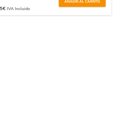
AÑADIR AL CARRITO
95
€
IVA Incluido