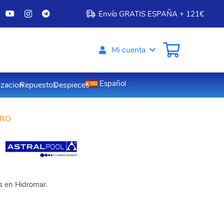
Envío GRATIS ESPAÑA + 121€
Mi cuenta
Español
izacion
Repuestos
Despieces
▼
URO
os en Hidromar.