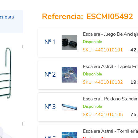
Referencia:
ESCMI05492
es
para
Escalera - Juego De Anclaj
Nº 1
Disponible
42
SKU:
4401010101
Escalera Astral - Tapeta 
Nº 2
Disponible
19
SKU:
4401010102
Escalera - Peldaño Standa
Nº 3
Disponible
75
SKU:
4401010105
Escalera Astral - Torniller