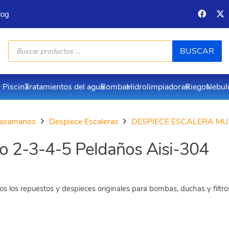
log
Búsqueda
BUSCAR
de
productos
Piscina
Tratamientos del agua
Bombas
Hidrolimpiadoras
Riegos
Nebul
 pasamanos
Despiece Escaleras
DESPIECE ESCALERA M
o 2-3-4-5 Peldaños Aisi-304
s los repuestos y despieces originales para bombas, duchas y filtr