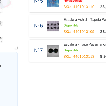
Nº 5
No disponible
23
SKU:
4401010110
Escalera Astral - Tapeta P
Nº 6
Disponible
28
SKU:
4401010109
Escalera - Tope Pasama
Nº 7
Disponible
8,
SKU:
4401010112
o