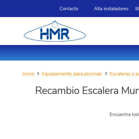
Contacto
Alta instaladores
B
Inicio
Equipamiento para piscinas
Escaleras y
Recambio Escalera Mur
Encuentra todo