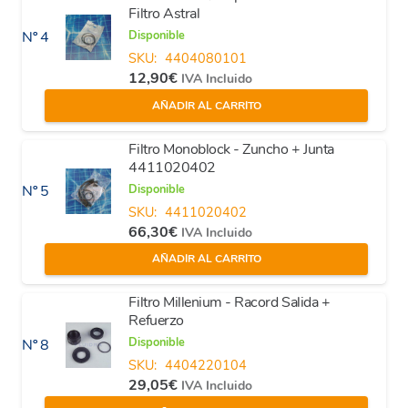
Filtro Astral
Disponible
Nº 4
SKU:
4404080101
12,90
€
IVA Incluido
AÑADIR AL CARRITO
Filtro Monoblock - Zuncho + Junta
4411020402
Disponible
Nº 5
SKU:
4411020402
66,30
€
IVA Incluido
AÑADIR AL CARRITO
Filtro Millenium - Racord Salida +
Refuerzo
Disponible
Nº 8
SKU:
4404220104
29,05
€
IVA Incluido