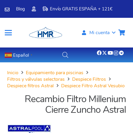
Blog
Envío GRATIS ESPAÑA + 121€
Mi cuenta
Español
▼
Inicio
Equipamiento para piscinas
Filtros y válvulas selectoras
Despiece Filtros
Despiece filtros Astral
Despiece Filtro Astral Vesubio
Recambio Filtro Millenium
Cierre Zuncho Astral