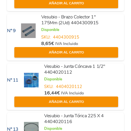
AÑADIR AL CARRITO
Vesubio - Brazo Colector 1"
175Mm (2Ud) 4404300915
Disponible
Nº 9
SKU:
4404300915
8,65
€
IVA Incluido
AÑADIR AL CARRITO
Vesubio - Junta Cóncava 1 1/2"
4404020112
Disponible
Nº 11
SKU:
4404020112
16,44
€
IVA Incluido
AÑADIR AL CARRITO
Vesubio - Junta Tórica 225 X 4
4404020116
Disponible
Nº 13