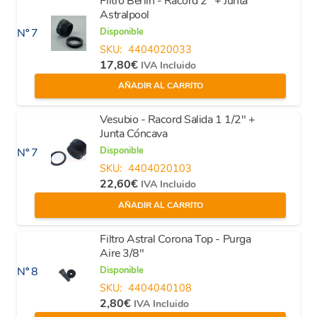
Filtro Berlin - Racord 2" + Junta
Astralpool
Disponible
Nº 7
SKU:
4404020033
17,80
€
IVA Incluido
AÑADIR AL CARRITO
Vesubio - Racord Salida 1 1/2" +
Junta Cóncava
Disponible
Nº 7
SKU:
4404020103
22,60
€
IVA Incluido
AÑADIR AL CARRITO
Filtro Astral Corona Top - Purga
Aire 3/8"
Disponible
Nº 8
SKU:
4404040108
2,80
€
IVA Incluido