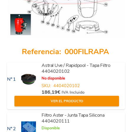
Referencia:
000FILRAPA
Astral Uve / Rapidpool - Tapa Filtro
4404020102
No disponible
Nº 1
SKU:
4404020102
186,19
€
IVA Incluido
VER EL PRODUCTO
Filtro Aster - Junta Tapa Silicona
4404020111
Disponible
Nº 2