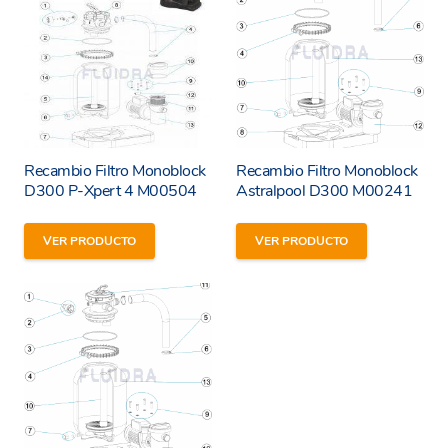
Recambio Filtro Monoblock
Recambio Filtro Monoblock
D300 P-Xpert 4 M00504
Astralpool D300 M00241
He leído y estoy de acuerdo con los
términos y
VER PRODUCTO
VER PRODUCTO
condiciones y
política de privacidad
de la web.
Enviar