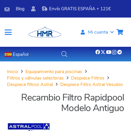
Blog
Envío GRATIS ESPAÑA + 121€
Mi cuenta
Español
▼
Inicio
Equipamiento para piscinas
Filtros y válvulas selectoras
Despiece Filtros
Despiece filtros Astral
Despiece Filtro Astral Vesubio
Recambio Filtro Rapidpool
Modelo Antiguo