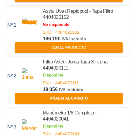
Astral Uve / Rapidpool - Tapa Filtro
4404020102
No disponible
Nº 1
SKU:
4404020102
186,19
€
IVA Incluido
VER EL PRODUCTO
Filtro Aster - Junta Tapa Silicona
4404020111
Disponible
Nº 2
SKU:
4404020111
19,05
€
IVA Incluido
AÑADIR AL CARRITO
Manómetro 1/8 Completo -
4404020041
Disponible
Nº 3
SKU:
4404020041