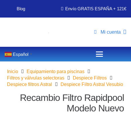
Blog
Envío GRATIS ESPAÑA + 121€
Mi cuenta
Español
▼
Inicio
Equipamiento para piscinas
Filtros y válvulas selectoras
Despiece Filtros
Despiece filtros Astral
Despiece Filtro Astral Vesubio
Recambio Filtro Rapidpool
Modelo Nuevo