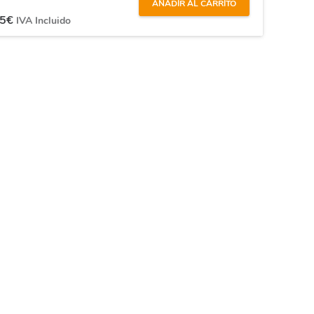
AÑADIR AL CARRITO
75
€
IVA Incluido