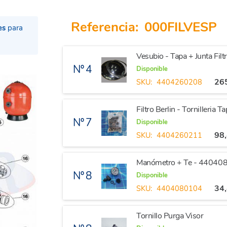
Referencia:
000FILVESP
es
para
Vesubio - Tapa + Junta Fi
Nº 4
Disponible
26
SKU:
4404260208
Filtro Berlin - Tornilleria Ta
Nº 7
Disponible
98
SKU:
4404260211
Manómetro + Te - 44040
Nº 8
Disponible
34
SKU:
4404080104
Tornillo Purga Visor