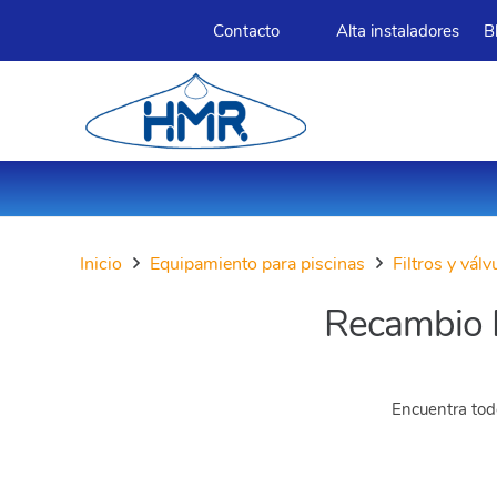
Contacto
Alta instaladores
B
Inicio
Equipamiento para piscinas
Filtros y vál
Recambio F
Encuentra todo