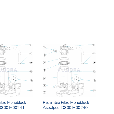
iltro Monoblock
Recambio Filtro Monoblock
l D300 M00241
Astralpool D300 M00240