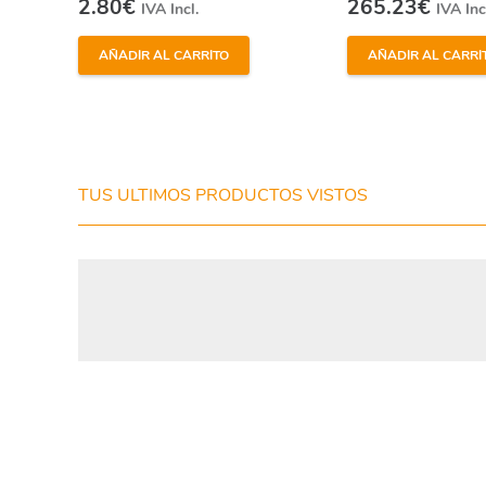
2.80
€
265.23
€
IVA Incl.
IVA Inc
AÑADIR AL CARRITO
AÑADIR AL CARRI
He leído y estoy de acuerdo con los
términos y
condiciones y
política de privacidad
de la web.
TUS ULTIMOS PRODUCTOS VISTOS
Enviar