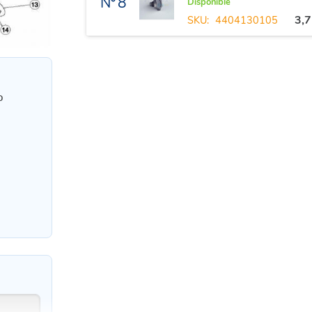
Nº 8
Disponible
3,
SKU:
4404130105
o