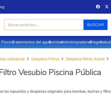
log
Búsqueda
BUSCAR
de
productos
Piscina
Tratamientos del agua
Bombas
Hidrolimpiadoras
Riegos
Nebul
vulas selectoras
Despiece Filtros
Despiece filtros Astral
iltro Vesubio Piscina Pública
s los repuestos y despieces originales para bombas, duchas y filtr