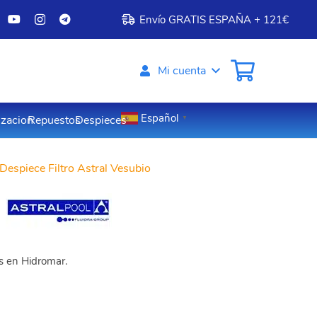
Envío GRATIS ESPAÑA + 121€
Mi cuenta
Español
izacion
Repuestos
Despieces
▼
Despiece Filtro Astral Vesubio
os en Hidromar.