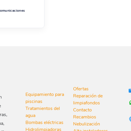
 comunicaciones
Ofertas
Equipamiento para
Reparación de
n
piscinas
limpiafondos
e
Tratamientos del
Contacto
ras,
agua
Recambios
Bombas eléctricas
ua,
Nebulización
Hidrolimpiadoras
Alta instaladores