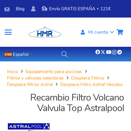
Blog
Envío GRATIS ESPAÑA + 121€
Mi cuenta
Español
▼
Inicio
Equipamiento para piscinas
Filtros y válvulas selectoras
Despiece Filtros
Despiece filtros Astral
Despiece Filtro Astral Vesubio
Recambio Filtro Volcano
Valvula Top Astralpool