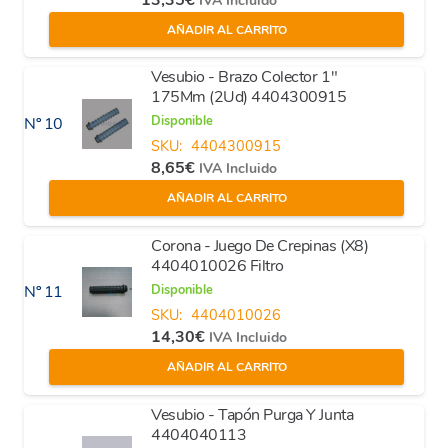
IVA Incluido
AÑADIR AL CARRITO
Vesubio - Brazo Colector 1"
175Mm (2Ud) 4404300915
Disponible
Nº 10
SKU:
4404300915
8,65
€
IVA Incluido
AÑADIR AL CARRITO
Corona - Juego De Crepinas (X8)
4404010026 Filtro
Disponible
Nº 11
SKU:
4404010026
14,30
€
IVA Incluido
AÑADIR AL CARRITO
Vesubio - Tapón Purga Y Junta
4404040113