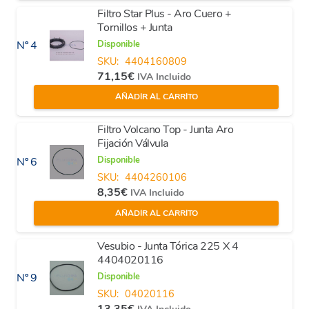
Filtro Star Plus - Aro Cuero +
Tornillos + Junta
Disponible
Nº 4
SKU:
4404160809
71,15
€
IVA Incluido
AÑADIR AL CARRITO
Filtro Volcano Top - Junta Aro
Fijación Válvula
Disponible
Nº 6
SKU:
4404260106
8,35
€
IVA Incluido
AÑADIR AL CARRITO
Vesubio - Junta Tórica 225 X 4
4404020116
Disponible
Nº 9
SKU:
04020116
13,35
€