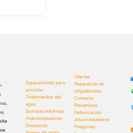
Ofertas
Equipamiento para
Reparación de
n
piscinas
limpiafondos
e
Tratamientos del
Contacto
ras,
agua
Recambios
Bombas eléctricas
ua,
Nebulización
Hidrolimpiadoras
Alta instaladores
sita
Despieces
Preguntas
que
Riegos de jardín