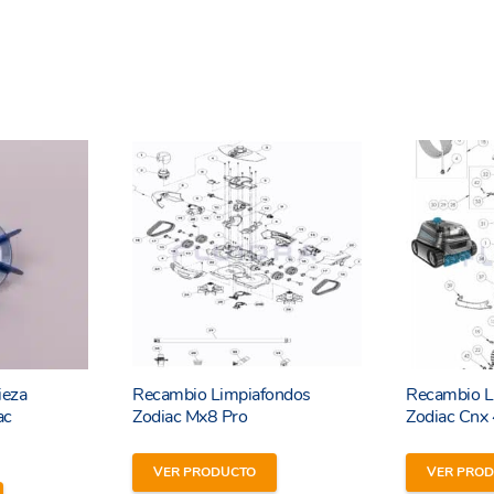
ieza
Recambio Limpiafondos
Recambio L
ac
Zodiac Mx8 Pro
Zodiac Cnx
VER PRODUCTO
VER PRO