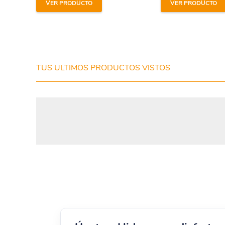
VER PRODUCTO
VER PRODUCTO
He leído y estoy de acuerdo con los
términos y
condiciones y
política de privacidad
de la web.
TUS ULTIMOS PRODUCTOS VISTOS
Enviar