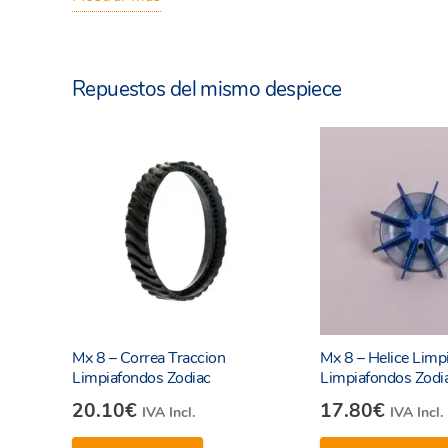
Repuestos del mismo despiece
Mx 8 – Correa Traccion
Mx 8 – Helice Limp
Limpiafondos Zodiac
Limpiafondos Zodi
20.10
€
17.80
€
IVA Incl.
IVA Incl.