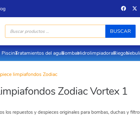
log
Búsqueda
BUSCAR
de
productos
Piscina
Tratamientos del agua
Bombas
Hidrolimpiadoras
Riegos
Nebul
piece limpiafondos Zodiac
impiafondos Zodiac Vortex 1
s los repuestos y despieces originales para bombas, duchas y filtr