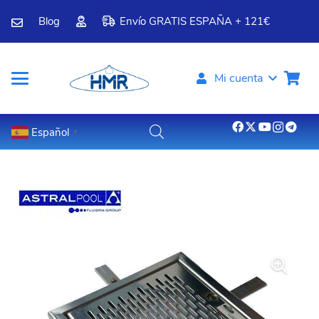
Blog
Envío GRATIS ESPAÑA + 121€
Mi cuenta
Español
▼