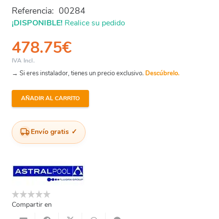
Referencia:
00284
¡DISPONIBLE!
Realice su pedido
478.75
€
IVA Incl.
→ Si eres instalador, tienes un precio exclusivo.
Descúbrelo.
AÑADIR AL CARRITO
Reja
Desagüe
Inoxidable
Envío gratis
cantidad
Compartir en