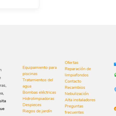
Ofertas
Equipamiento para
Reparación de
n
piscinas
limpiafondos
e
Tratamientos del
Contacto
ras,
agua
Recambios
Bombas eléctricas
ua,
Nebulización
Hidrolimpiadoras
Alta instaladores
sita
Despieces
Preguntas
que
Riegos de jardín
frecuentes