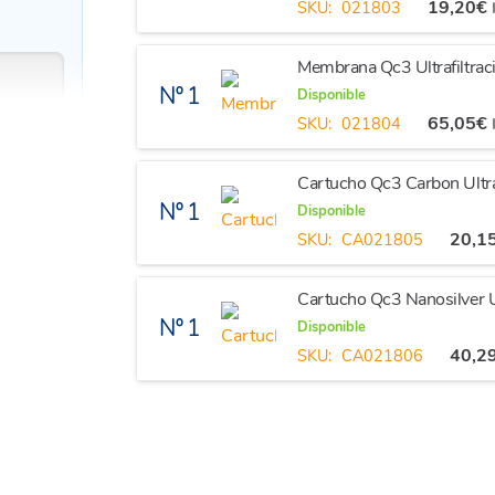
19,20
€
SKU:
021803
Membrana Qc3 Ultrafiltrac
Nº 1
Disponible
65,05
€
SKU:
021804
Cartucho Qc3 Carbon Ultraf
Nº 1
Disponible
20,1
SKU:
CA021805
Cartucho Qc3 Nanosilver Ul
Nº 1
Disponible
40,2
SKU:
CA021806