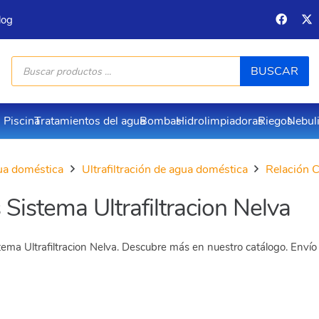
log
Búsqueda
BUSCAR
de
productos
Piscina
Tratamientos del agua
Bombas
Hidrolimpiadoras
Riegos
Nebul
ua doméstica
Ultrafiltración de agua doméstica
Relación C
Sistema Ultrafiltracion Nelva
ema Ultrafiltracion Nelva. Descubre más en nuestro catálogo. Envío 