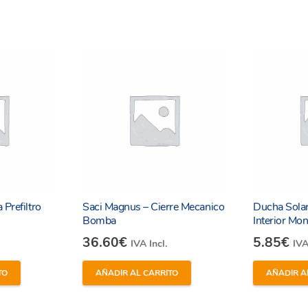
Prefiltro
Saci Magnus – Cierre Mecanico
Ducha Solar
Bomba
Interior M
36.60
€
5.85
€
IVA Incl.
IVA
TO
AÑADIR AL CARRITO
AÑADIR A