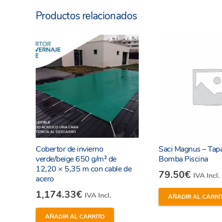
Productos relacionados
He leído y estoy de acuerdo con los
términos y
condiciones y
política de privacidad
de la web.
Cobertor de invierno
Saci Magnus – Tapa 
Enviar
verde/beige 650 g/m² de
Bomba Piscina
12,20 × 5,35 m con cable de
79.50
€
IVA Incl.
acero
1,174.33
€
IVA Incl.
AÑADIR AL CARRI
AÑADIR AL CARRITO