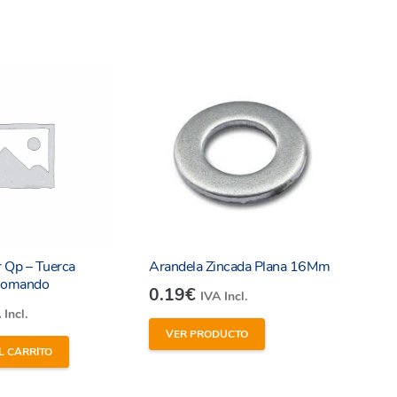
 Qp – Tuerca
Arandela Zincada Plana 16Mm
onomando
0.19
€
IVA Incl.
 Incl.
VER PRODUCTO
L CARRITO