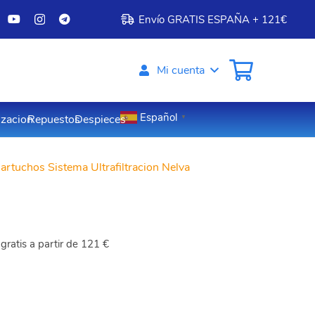
Envío GRATIS ESPAÑA + 121€
Mi cuenta
Español
izacion
Repuestos
Despieces
▼
artuchos Sistema Ultrafiltracion Nelva
gratis a partir de 121 €