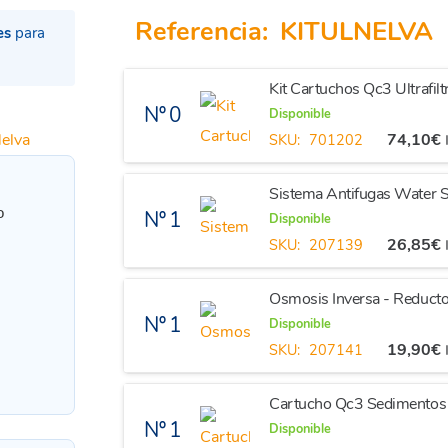
Referencia:
KITULNELVA
es
para
Kit Cartuchos Qc3 Ultrafilt
Nº 0
Disponible
74,10
€
SKU:
701202
Sistema Antifugas Water S
o
Nº 1
Disponible
26,85
€
SKU:
207139
Osmosis Inversa - Reducto
Nº 1
Disponible
19,90
€
SKU:
207141
Cartucho Qc3 Sedimentos U
Nº 1
Disponible