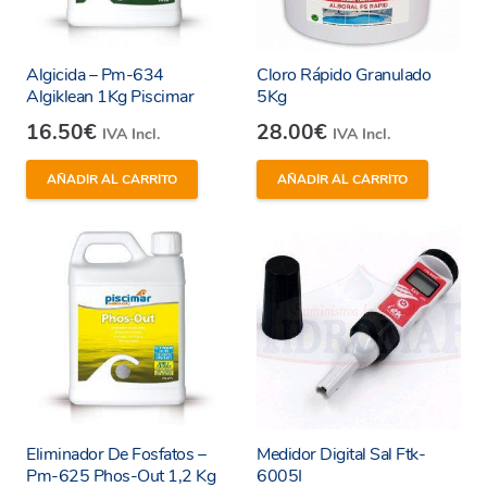
coordinar la recogida en nuestra ubicación.
En
Hidromaronline
, nos esforzamos por ofrecer
Algicida – Pm-634
Cloro Rápido Granulado
productos de alta calidad que satisfagan las
Algiklean 1Kg Piscimar
5Kg
necesidades de nuestros clientes. La Sal para Piscina
16.50
€
28.00
€
IVA Incl.
IVA Incl.
de 25 kg de la Salinera Española es otro ejemplo de
AÑADIR AL CARRITO
AÑADIR AL CARRITO
nuestro compromiso con la excelencia y la
satisfacción del cliente. ¡Asegura la calidad del agua
de tu piscina con nuestra sal para piscinas y disfruta
de un baño refrescante y relajante en tu propio oasis!
Eliminador De Fosfatos –
Medidor Digital Sal Ftk-
Pm-625 Phos-Out 1,2 Kg
6005I