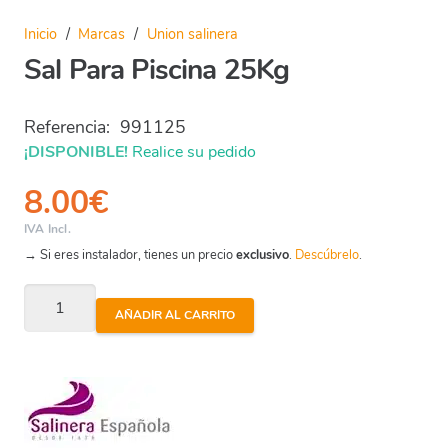
Inicio
/
Marcas
/
Union salinera
Sal Para Piscina 25Kg
Referencia:
991125
¡DISPONIBLE!
Realice su pedido
8.00
€
IVA Incl.
→ Si eres instalador, tienes un precio
exclusivo
.
Descúbrelo
.
Sal
AÑADIR AL CARRITO
Para
Piscina
25Kg
cantidad