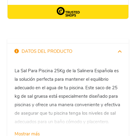
DATOS DEL PRODUCTO
La Sal Para Piscina 25Kg de la Salinera Española es
la solución perfecta para mantener el equilibrio
adecuado en el agua de tu piscina. Este saco de 25
kg de sal gruesa está especialmente diseñado para
piscinas y ofrece una manera conveniente y efectiva
de asegurar que tu piscina tenga los niveles de sal
adecuados para un baño cómodo y placentero.
Mostrar más
Con instrucciones claras y fáciles de seguir, disolver 5