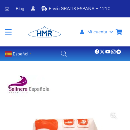
Blog
Envío GRATIS ESPAÑA + 121€
Mi cuenta
Español
▼