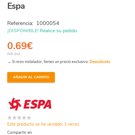
Espa
Referencia:
1000054
¡DISPONIBLE!
Realice su pedido
0.69
€
IVA Incl.
→ Si eres instalador, tienes un precio exclusivo.
Descúbrelo.
AÑADIR AL CARRITO
Silen
2
-
Tornillo
Pie
Bomba
Este producto se ha vendido: 1 veces
Espa
Compartir en