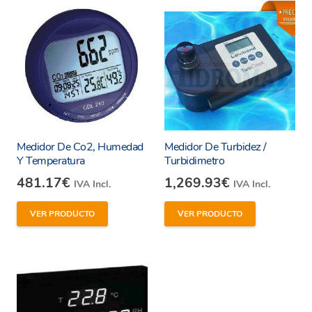
Medidor De Co2, Humedad
Medidor De Turbidez /
Y Temperatura
Turbidimetro
481.17
€
1,269.93
€
IVA Incl.
IVA Incl.
VER PRODUCTO
VER PRODUCTO