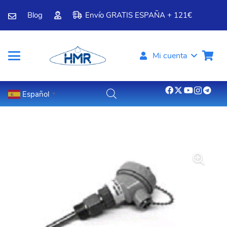
Blog
Envío GRATIS ESPAÑA + 121€
Mi cuenta
Español
▼