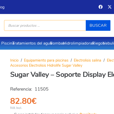
log
Búsqueda
BUSCAR
de
productos
Piscina
Tratamientos del agua
Bombas
Hidrolimpiadoras
Riegos
Nebul
Inicio
/
Equipamiento para piscinas
/
Electrolisis salina
/
Elec
Accesorios Electrolisis Hidrolife Sugar Valley
Sugar Valley – Soporte Display Ele
Referencia:
11505
82.80
€
IVA Incl.