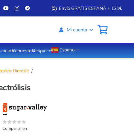
Envío GRATIS ESPAÑA + 121€
Mi cuenta
Español
izacion
Repuestos
Despieces
▼
trolisis Hidrolife
/
ctrólisis
Compartir en