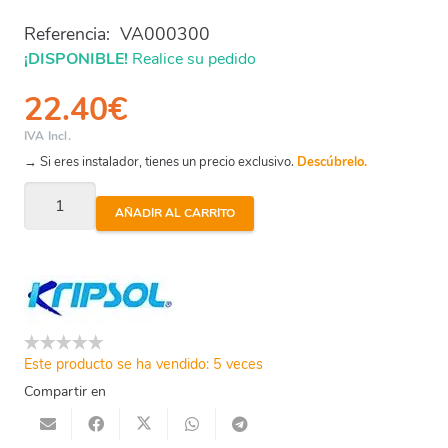
Referencia:
VA000300
¡DISPONIBLE!
Realice su pedido
22.40
€
IVA Incl.
→ Si eres instalador, tienes un precio exclusivo.
Descúbrelo.
Válvula
AÑADIR AL CARRITO
Selectora
Vk6
-
Tapa
1
1/2"
Este producto se ha vendido: 5 veces
Kripsol
Compartir en
cantidad