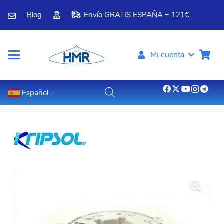
Blog
Envío GRATIS ESPAÑA + 121€
Mi cuenta
Español
▼