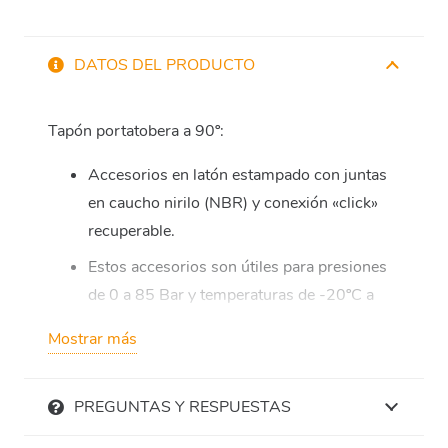
DATOS DEL PRODUCTO
Tapón portatobera a 90º:
Accesorios en latón estampado con juntas
en caucho nirilo (NBR) y conexión «click»
recuperable.
Estos accesorios son útiles para presiones
de 0 a 85 Bar y temperaturas de -20ºC a
80ºC.
Mostrar más
Válidas para tuberías de poliamida,
polietileno y acero inoxidable acanalado.
PREGUNTAS Y RESPUESTAS
No incluye tobera