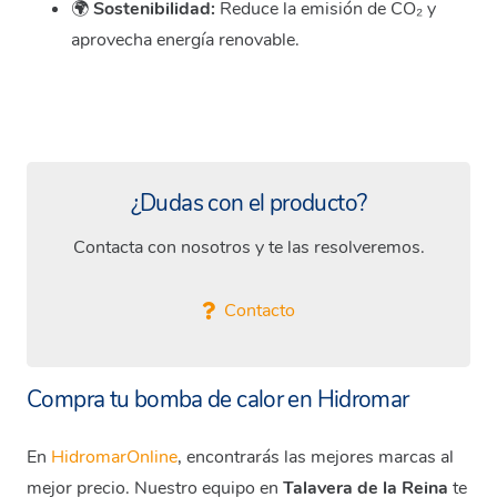
🌍
Sostenibilidad:
Reduce la emisión de CO₂ y
aprovecha energía renovable.
HYDRO HEATPOOL EASY
PAC
HYDRO HEATPOOL DC
HYDRO HEATPOOL WP
INVERTER
Piscinas de 35 a 75m3
INVERTER
¿Dudas con el producto?
Piscinas de 55 a 115 m3
Piscinas de 120 a 150m3
Contacta con nosotros y te las resolveremos.
Contacto
Compra tu bomba de calor en Hidromar
En
HidromarOnline
, encontrarás las mejores marcas al
mejor precio. Nuestro equipo en
Talavera de la Reina
te