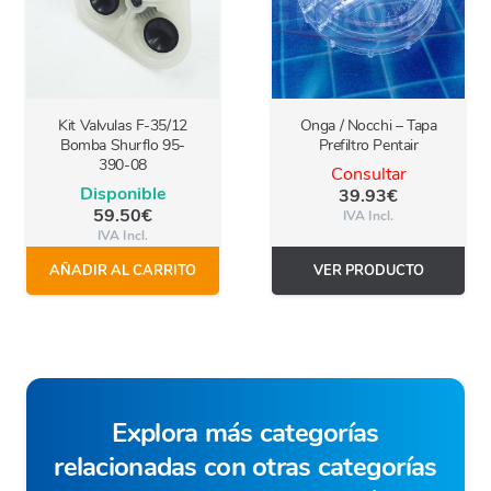
Kit Valvulas F-35/12
Onga / Nocchi – Tapa
Bomba Shurflo 95-
Prefiltro Pentair
390-08
Consultar
Disponible
39.93
€
59.50
€
IVA Incl.
IVA Incl.
AÑADIR AL CARRITO
VER PRODUCTO
Explora más categorías
relacionadas con otras categorías