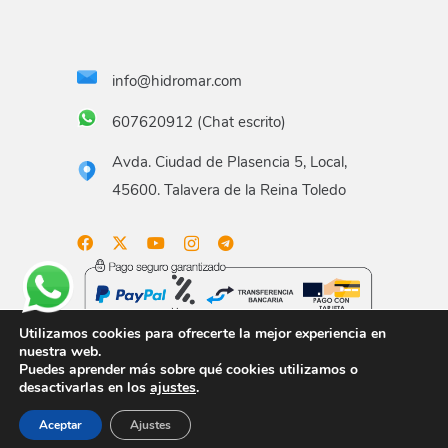
info@hidromar.com
607620912 (Chat escrito)
Avda. Ciudad de Plasencia 5, Local,
45600. Talavera de la Reina Toledo
Utilizamos cookies para ofrecerte la mejor experiencia en
nuestra web.
Puedes aprender más sobre qué cookies utilizamos o
Aviso legal
Términos y condiciones
Política de
desactivarlas en los
ajustes
.
privacidad
Política de envío
Gastos de envío
Aceptar
Ajustes
Política de devoluciones
Formas de pago