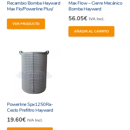
Recambio Bomba Hayward
Max Flow – Cierre Mecánico
Max Flo/Powerline Plus/
Bomba Hayward
56.05
€
IVA Incl.
VER PRODUCTO
He leído y estoy de acuerdo con los
términos y
AÑADIR AL CARRITO
condiciones y
política de privacidad
de la web.
Enviar
Powerline Spx1250Ra-
Cesto Prefiltro Hayward
19.60
€
IVA Incl.