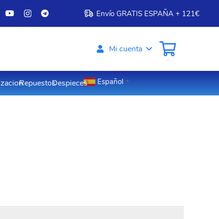
Envío GRATIS ESPAÑA + 121€
Mi cuenta
Español
izacion
Repuestos
Despieces
▼