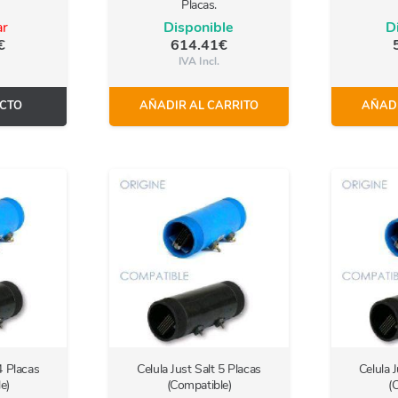
Placas.
ar
Disponible
D
€
614.41
€
IVA Incl.
CTO
AÑADIR AL CARRITO
AÑADI
4 Placas
Celula Just Salt 5 Placas
Celula 
e)
(Compatible)
(