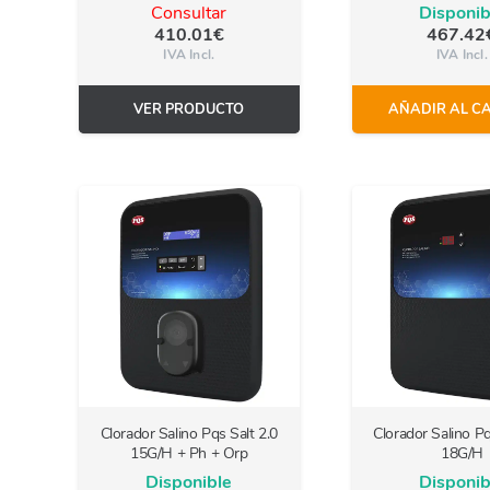
Consultar
Disponib
410.01
€
467.42
IVA Incl.
IVA Incl.
VER PRODUCTO
AÑADIR AL C
Clorador Salino Pqs Salt 2.0
Clorador Salino Pq
15G/H + Ph + Orp
18G/H
Disponible
Disponib