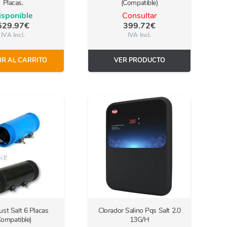
Placas.
(Compatible)
isponible
Consultar
529.97
€
399.72
€
IVA Incl.
IVA Incl.
R AL CARRITO
VER PRODUCTO
Just Salt 6 Placas
Clorador Salino Pqs Salt 2.0
Compatible)
13G/H