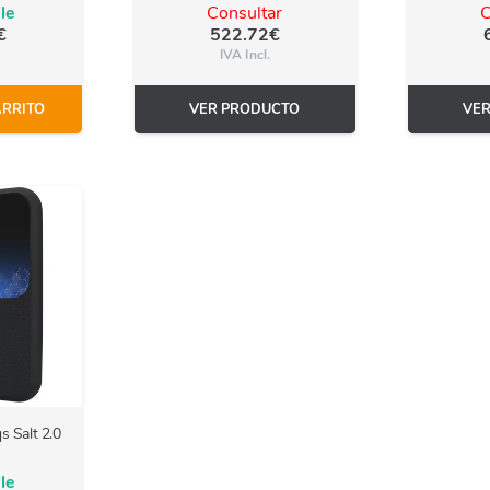
le
Consultar
C
€
522.72
€
IVA Incl.
ARRITO
VER PRODUCTO
VE
s Salt 2.0
le