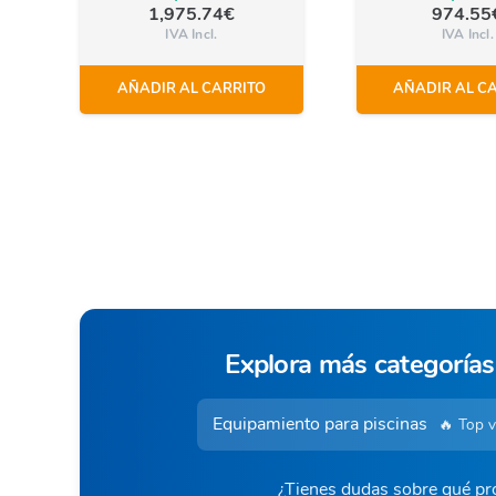
1,975.74
€
974.55
IVA Incl.
IVA Incl.
AÑADIR AL CARRITO
AÑADIR AL C
Explora más categorías
Equipamiento para piscinas
🔥 Top 
¿Tienes dudas sobre qué pro