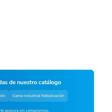
das de nuestro catálogo
ión
Gama industrial Nebulización
o te asesora sin compromiso.