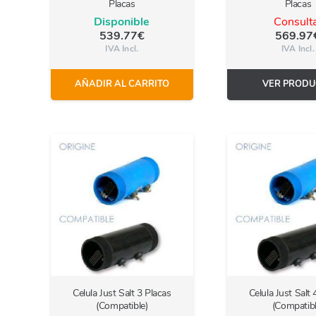
Placas
Placas
Disponible
Consult
539.77
€
569.97
IVA Incl.
IVA Incl.
AÑADIR AL CARRITO
VER PRODU
Celula Just Salt 3 Placas
Celula Just Salt 
(Compatible)
(Compatibl