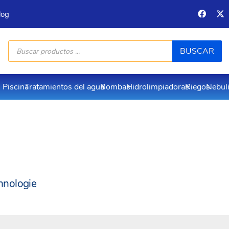
log
Búsqueda
BUSCAR
de
productos
Piscina
Tratamientos del agua
Bombas
Hidrolimpiadoras
Riegos
Nebul
hnologie