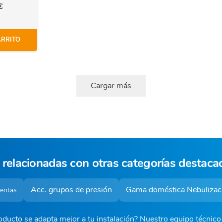
€
ARRITO
Cargar más
 relacionadas con otras categorías destaca
Acc. grupos de presión
Gama doméstica Nebulizac
ventas
ducto se adapta mejor a tu instalación? Nuestro equipo técnic