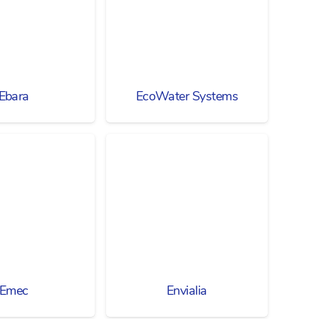
Ebara
EcoWater Systems
Emec
Envialia