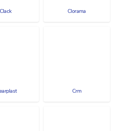
Clack
Clorama
earplast
Crm