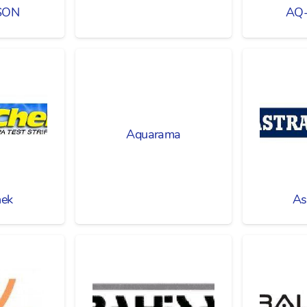
SON
AQ-
Aquarama
ek
As