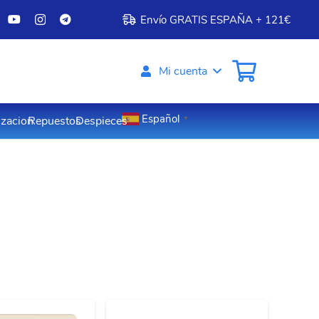
Envío GRATIS ESPAÑA + 121€
Mi cuenta
Español
izacion
Repuestos
Despieces
▼