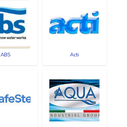
ABS
Acti