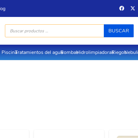
log
Búsqueda
BUSCAR
de
productos
Piscina
Tratamientos del agua
Bombas
Hidrolimpiadoras
Riegos
Nebul