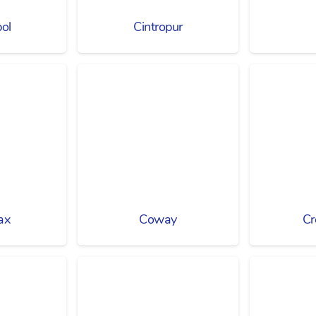
ol
Cintropur
ax
Coway
Cr