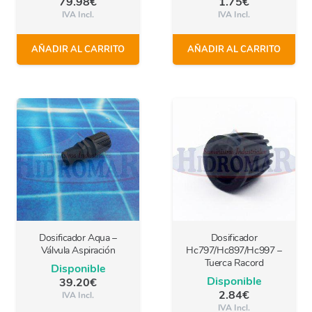
79.98
€
1.75
€
IVA Incl.
IVA Incl.
AÑADIR AL CARRITO
AÑADIR AL CARRITO
Dosificador Aqua –
Dosificador
Válvula Aspiración
Hc797/Hc897/Hc997 –
Tuerca Racord
Disponible
Disponible
39.20
€
2.84
€
IVA Incl.
IVA Incl.