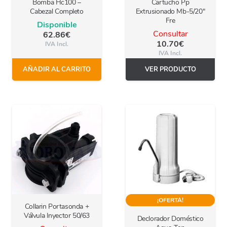
Bomba Hc100 –
Cartucho Pp
Cabezal Completo
Extrusionado Mb-5/20″
Fre
Disponible
Consultar
62.86
€
10.70
€
IVA Incl.
IVA Incl.
AÑADIR AL CARRITO
VER PRODUCTO
¡OFERTA!
Collarin Portasonda +
Válvula Inyector 50/63
Declorador Doméstico