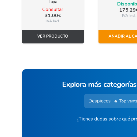
Tapa
Disponib
Consultar
175.29
31.00
€
IVA Incl.
IVA Incl.
VER PRODUCTO
AÑADIR AL C
Explora más categorías
Despieces
🔥 Top vent
¿Tienes dudas sobre qué pro