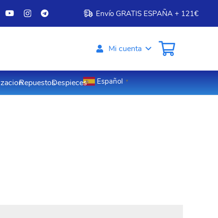
Envío GRATIS ESPAÑA + 121€
Mi cuenta
Español
izacion
Repuestos
Despieces
▼