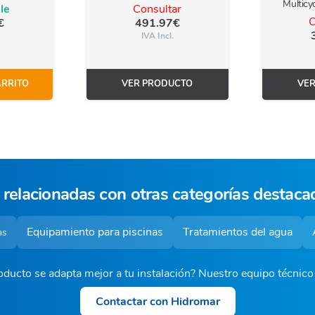
Multicy
le
Consultar
C
€
491.97
€
IVA Incl.
ARRITO
VER PRODUCTO
VE
 relacionadas con otras categorías destaca
Equipamiento para piscinas
Tratamientos del agua
as
ducto se adapta mejor a tu instalación? Nuestro equipo técnic
Contactar con Hidromar