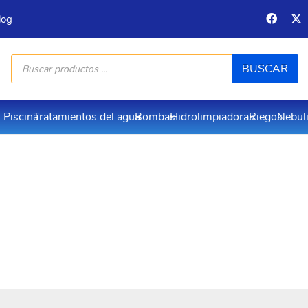
log
Búsqueda
BUSCAR
de
productos
Piscina
Tratamientos del agua
Bombas
Hidrolimpiadoras
Riegos
Nebul