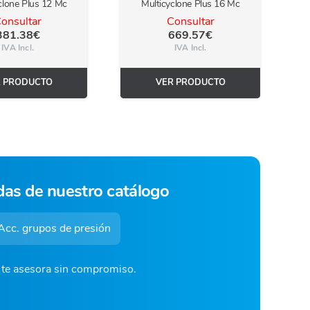
clone Plus 12 Mc
Multicyclone Plus 16 Mc
onsultar
Consultar
381.38
€
669.57
€
IVA Incl.
IVA Incl.
R PRODUCTO
VER PRODUCTO
das de nuestro catálogo
Acc. grupos de presión
o te asesora sin compromiso.