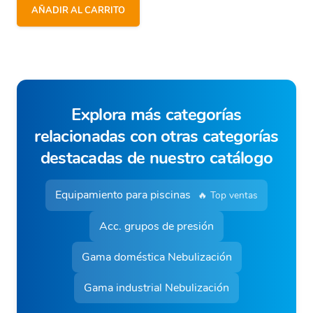
AÑADIR AL CARRITO
Explora más categorías
relacionadas con otras categorías
destacadas de nuestro catálogo
Equipamiento para piscinas
🔥 Top ventas
Acc. grupos de presión
Gama doméstica Nebulización
Gama industrial Nebulización