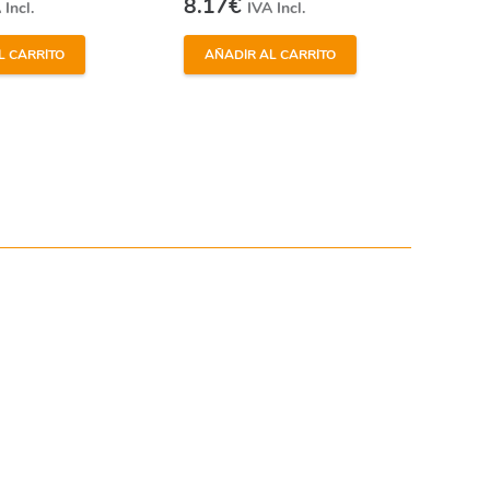
8.17
€
 Incl.
IVA Incl.
L CARRITO
AÑADIR AL CARRITO