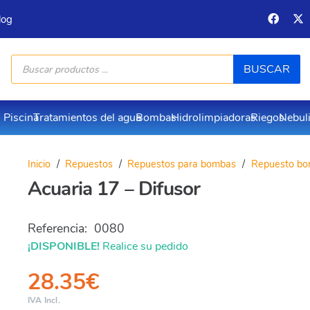
log
Búsqueda
BUSCAR
de
productos
Piscina
Tratamientos del agua
Bombas
Hidrolimpiadoras
Riegos
Nebul
Inicio
/
Repuestos
/
Repuestos para bombas
/
Repuesto bo
Acuaria 17 – Difusor
Referencia:
0080
¡DISPONIBLE!
Realice su pedido
28.35
€
IVA Incl.