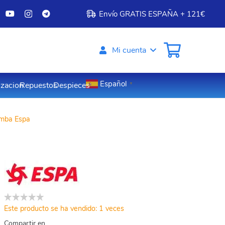
Envío GRATIS ESPAÑA + 121€
Mi cuenta
Español
izacion
Repuestos
Despieces
▼
mba Espa
Este producto se ha vendido: 1 veces
Compartir en