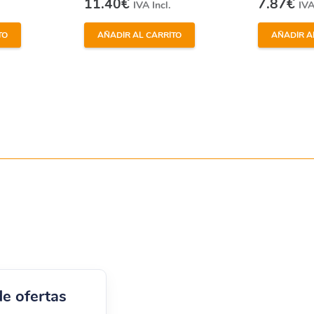
11.40
€
7.87
€
IVA Incl.
IVA
TO
AÑADIR AL CARRITO
AÑADIR A
de ofertas