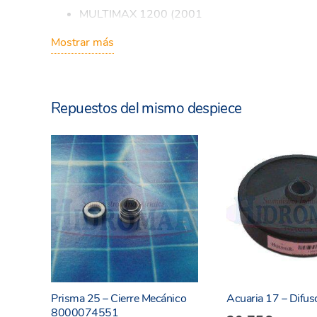
MULTIMAX 1200 (2001
MULTIMAX 1200 SM1
Mostrar más
MULTIMAX 1200 TPM
ACUARIA 17
Repuestos del mismo despiece
ACUARIA 17F
RAINTEC 17
ALFA
MULTIPOOL PLUS
MULTIPOOL
TRONIC
DELTA 1755 (=+2008) 50/60Hz
Prisma 25 – Cierre Mecánico
Acuaria 17 – Difus
8000074551