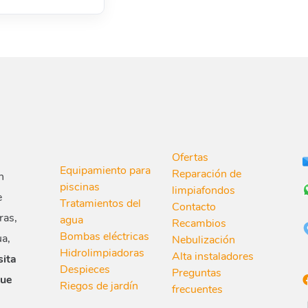
Ofertas
Equipamiento para
Reparación de
n
piscinas
limpiafondos
e
Tratamientos del
Contacto
ras,
agua
Recambios
Bombas eléctricas
ua,
Nebulización
Hidrolimpiadoras
Alta instaladores
sita
Despieces
Preguntas
que
Riegos de jardín
frecuentes