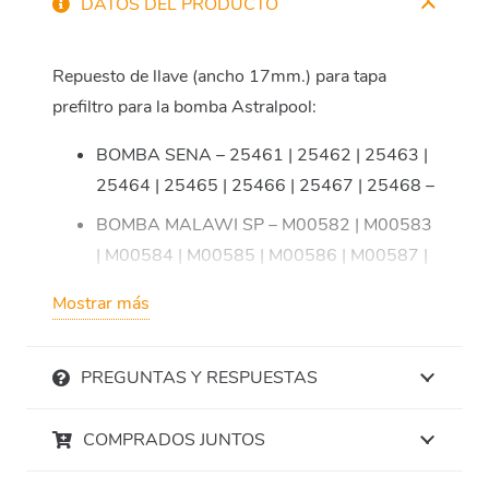
DATOS DEL PRODUCTO
Repuesto de llave (ancho 17mm.) para tapa
prefiltro para la bomba Astralpool:
BOMBA SENA – 25461 | 25462 | 25463 |
25464 | 25465 | 25466 | 25467 | 25468 –
BOMBA MALAWI SP – M00582 | M00583
| M00584 | M00585 | M00586 | M00587 |
M00588 –
Mostrar más
BOMBA MALAWI ST – M00589 | M00590
| M00591 | M00592 | M00593 | M00594 |
PREGUNTAS Y RESPUESTAS
M00595 | M00596 –
BOMBA SUPERPLUS – M00527 | M00528
COMPRADOS JUNTOS
| M00529 | M00530 | M00531 | M00532 |
M00533 –