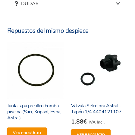
DUDAS
BOMBA STARPLUS – M00534 | M00535 |
M00536 | M00537 | M00538 | M00539 |
M00540 | M00541 –
Repuestos del mismo despiece
BOMBA PROLINE – 65007 | 65008 |
65009 | 65010 | 65011 | 65012 –
Junta tapa prefiltro bomba
Valvula Selectora Astral –
piscina (Saci, Kripsol, Espa,
Tapón 1/4 4404121107
Astral)
1.88
€
IVA Incl.
VER PRODUCTO
VER PRODUCTO