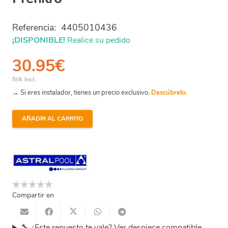
Referencia:
4405010436
¡DISPONIBLE!
Realice su pedido
30.95
€
IVA Incl.
→ Si eres instalador, tienes un precio exclusivo.
Descúbrelo.
AÑADIR AL CARRITO
Astral
Sena
-
Llave
Tapa
Prefiltro
Compartir en
cantidad
🔧 ¿Este repuesto te vale? Ver despiece compatible