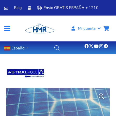
Blog
Envío GRATIS ESPAÑA + 121€
Mi cuenta
Español
▼