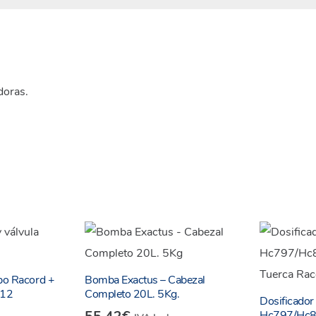
doras.
po Racord +
Bomba Exactus – Cabezal
112
Completo 20L. 5Kg.
Dosificador
Hc797/Hc8