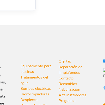
Ofertas
Equipamiento para
Reparación de
n
piscinas
limpiafondos
e
Tratamientos del
Contacto
ras,
agua
Recambios
Bombas eléctricas
ua,
Nebulización
Hidrolimpiadoras
Alta instaladores
sita
Despieces
Preguntas
que