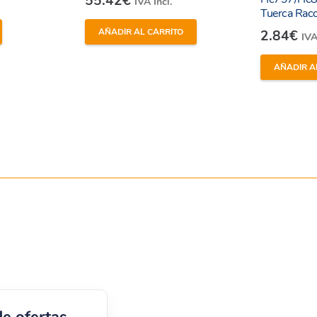
55.42
€
IVA Incl.
Tuerca Rac
AÑADIR AL CARRITO
2.84
€
IVA
AÑADIR A
de ofertas