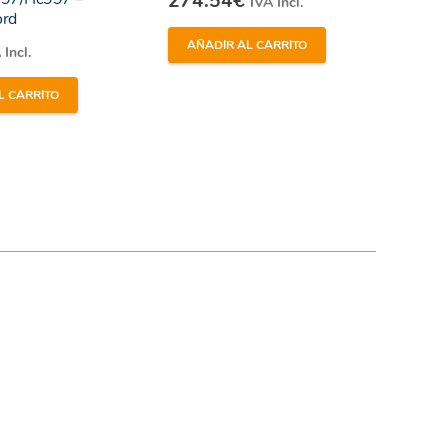
274.54
€
IVA Incl.
ord
AÑADIR AL CARRITO
 Incl.
L CARRITO