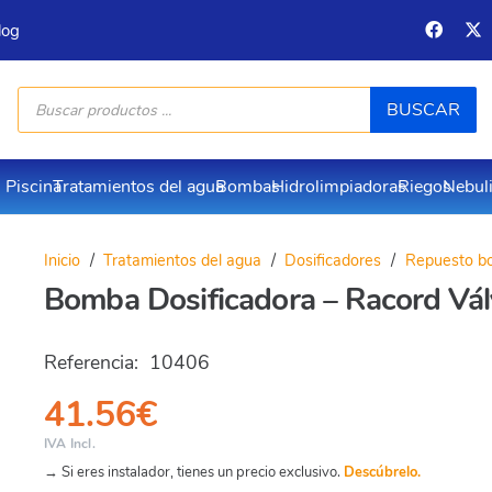
log
Búsqueda
BUSCAR
de
productos
Piscina
Tratamientos del agua
Bombas
Hidrolimpiadoras
Riegos
Nebul
Inicio
/
Tratamientos del agua
/
Dosificadores
/
Repuesto b
Bomba Dosificadora – Racord Vál
Referencia:
10406
41.56
€
IVA Incl.
→ Si eres instalador, tienes un precio exclusivo.
Descúbrelo.