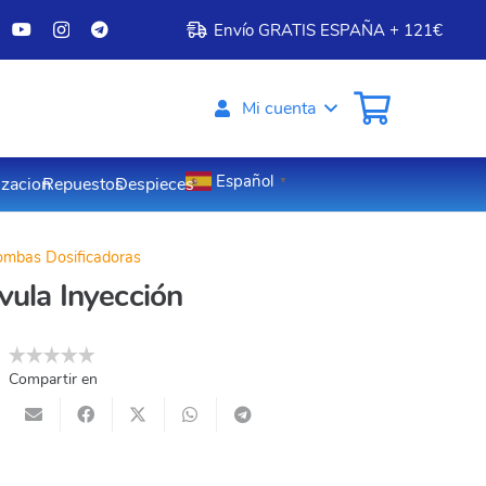
Envío GRATIS ESPAÑA + 121€
Mi cuenta
Español
izacion
Repuestos
Despieces
▼
ombas Dosificadoras
vula Inyección
Compartir en