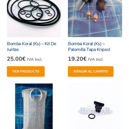
Bomba Koral (Ks) – Kit De
Bomba Koral (Ks) –
Juntas
Palomilla Tapa Kripsol
25.00
€
19.20
€
IVA Incl.
IVA Incl.
VER PRODUCTO
AÑADIR AL CARRITO