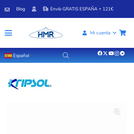
Blog
Envío GRATIS ESPAÑA + 121€
Mi cuenta
Español
▼