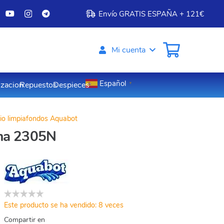
Envío GRATIS ESPAÑA + 121€
Mi cuenta
Español
izacion
Repuestos
Despieces
▼
o limpiafondos Aquabot
oma 2305N
Este producto se ha vendido: 8 veces
Compartir en