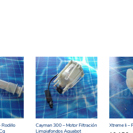
3175 –
3176 –
4574 –
15 –
 Rodillo
Cayman 300 – Motor Filtración
Xtreme Ii – 
6Cg
Limpiafondos Aquabot