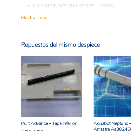
LIMPIAFONDOS GALEON RC – 53384 –
LIMPIAFONDOS PULIT ADVANCE 3 PLUS
– 6
Mostrar más
LIMPIAFONDOS PULIT ADVANCE 5 PLUS
– 6
LIMPIAFONDOS PULIT ADVANCE 7 PLUS
– 6
Repuestos del mismo despiece
LIMPIAFONDOS H7 DUO PLUS – 64573 –
LIMPIAFONDOS ULTRA 125 – 60165 –
LIMPIAFONDOS ULTRA 250 – 60140 –
LIMPIAFONDOS CLIMBING ULTRA 500 – 660
LIMPIAFONDOS CTX TYPHOON 4 – 66019 –
LIMPIAFONDOS TYPHOON JUNIOR
LIMPIAFONDOS KAYAC FUTURE PLUS 2W
Pulit Advance – Tapa Inferior
Aquabot Neptuno –
LIMPIAFONDOS GLADIATOR
Arrastre As3824