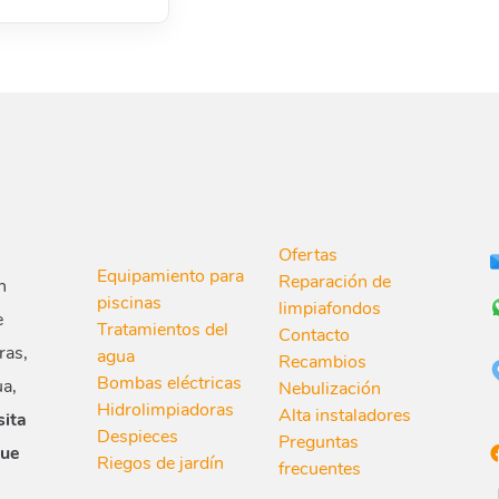
Ofertas
Equipamiento para
Reparación de
n
piscinas
limpiafondos
e
Tratamientos del
Contacto
ras,
agua
Recambios
Bombas eléctricas
ua,
Nebulización
Hidrolimpiadoras
Alta instaladores
sita
Despieces
Preguntas
que
Riegos de jardín
frecuentes