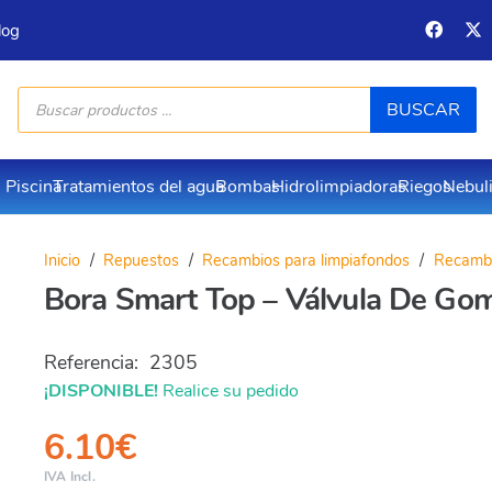
log
Búsqueda
BUSCAR
de
productos
Piscina
Tratamientos del agua
Bombas
Hidrolimpiadoras
Riegos
Nebul
Inicio
/
Repuestos
/
Recambios para limpiafondos
/
Recambi
Bora Smart Top – Válvula De G
Referencia:
2305
¡DISPONIBLE!
Realice su pedido
6.10
€
IVA Incl.