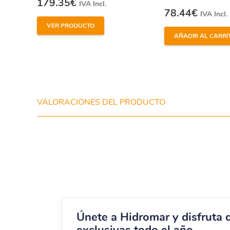
179.35
€
IVA Incl.
78.44
€
LIMPIAFONDOS HURRICANE 3
IVA Incl.
VER PRODUCTO
LIMPIAFONDOS HURRICANE 5
AÑADIR AL CARRI
LIMPIAFONDOS HURRICANE 7
LIMPIAFONDOS HURRICANE 7 DUO
LIMPIAFONDOS LEADER CLEAN
VALORACIONES DEL PRODUCTO
LIMPIAFONDOS MAGNUM
LIMPIAFONDOS MAGNUM JUNIOR
LIMPIAFONDOS RACER EXCELL
LIMPIAFONDOS RACER TOP
– Pinche en el nombre del limpiafondos para acceder 
Únete a Hidromar y disfruta 
exclusivas todo el año