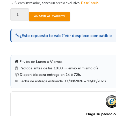
→ Si eres instalador, tienes un precio exclusivo.
Descúbrelo.
Bora
AÑADIR AL CARRITO
Smart
Top
-
🔧
¿Este repuesto te vale? Ver despiece compatible
Válvula
De
Goma
🚚 Envíos de
Lunes a Viernes
2305N
⏰ Pedidos antes de las
18:00
→ envío el mismo día
cantidad
📦
Disponible para entrega en 24 ó 72h.
📅 Fecha de entrega estimada:
11/08/2026 – 13/08/2026