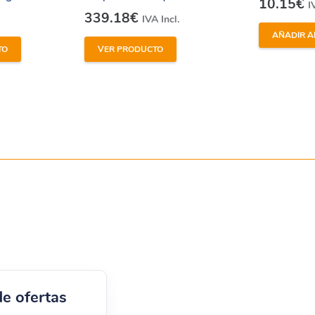
10.15
€
I
339.18
€
IVA Incl.
AÑADIR A
TO
VER PRODUCTO
al despiece completo –
de ofertas