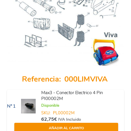
Referencia:
000LIMVIVA
Max3 - Conector Electrico 4 Pin
Pl00002M
Disponible
Nº 1
SKU:
PL00002M
62,75
€
IVA Incluido
AÑADIR AL CARRITO