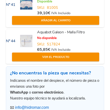
Disponible
Nº 41
SKU:
8100S
39,10
€
IVA Incluido
AÑADIR AL CARRITO
Aquabot Galeon - Malla Filtro
No disponible
Nº 44
SKU:
517824
65,85
€
IVA Incluido
VER EL PRODUCTO
¿No encuentras la pieza que necesitas?
Indícanos el nombre del despiece, el número de pieza o
envíanos una foto por
WhatsApp
o
correo electrónico
.
Nuestro equipo técnico te ayudará a localizarla.
📧
info@hidromar.com