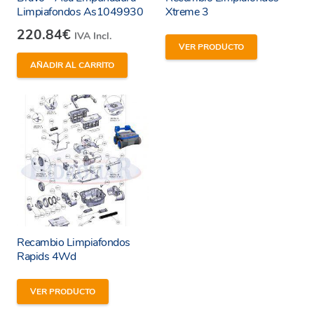
Limpiafondos As1049930
Xtreme 3
220.84
€
IVA Incl.
He leído y estoy de acuerdo con los
términos y
VER PRODUCTO
condiciones y
política de privacidad
de la web.
AÑADIR AL CARRITO
Enviar
Recambio Limpiafondos
Rapids 4Wd
VER PRODUCTO