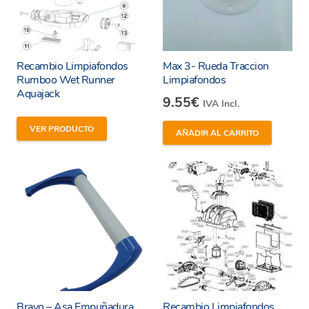
Recambio Limpiafondos
Max 3- Rueda Traccion
Rumboo Wet Runner
Limpiafondos
Aquajack
9.55
€
IVA Incl.
VER PRODUCTO
AÑADIR AL CARRITO
Bravo – Asa Empuñadura
Recambio Limpiafondos