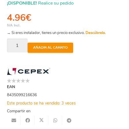
¡DISPONIBLE!
Realice su pedido
4.96
€
IVA Incl.
→ Si eres instalador, tienes un precio exclusivo.
Descúbrelo.
Brida
AÑADIR AL CARRITO
Ciega
Pvc
32
Mm
cantidad
EAN
8435099216636
Este producto se ha vendido: 3 veces
Compartir en