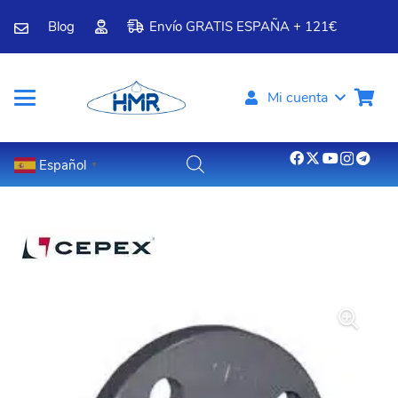
Blog
Envío GRATIS ESPAÑA + 121€
Mi cuenta
Español
▼