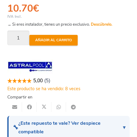
10.70
€
IVA Incl.
→ Si eres instalador, tienes un precio exclusivo.
Descúbrelo.
Cantabric
AÑADIR AL CARRITO
/
Millenium
-
Junta
Torica
Filtro
Este producto se ha vendido: 8 veces
Astral
Compartir en
cantidad
¿Este repuesto te vale? Ver despiece
🔧
compatible