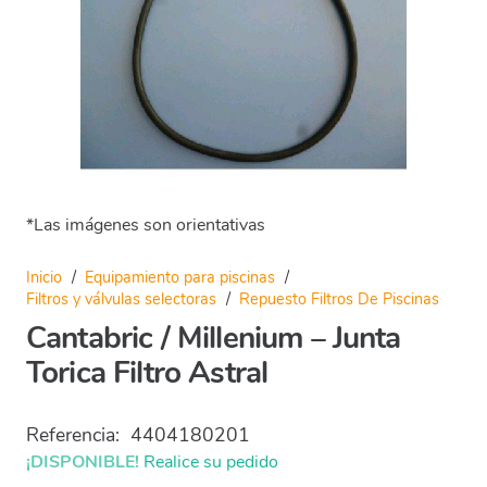
*Las imágenes son orientativas
Inicio
/
Equipamiento para piscinas
/
Filtros y válvulas selectoras
/
Repuesto Filtros De Piscinas
Cantabric / Millenium – Junta
Torica Filtro Astral
Referencia:
4404180201
¡DISPONIBLE!
Realice su pedido