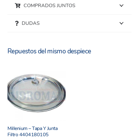
FILTRO CANTABRIC 750 – 15784
COMPRADOS JUNTOS
FILTRO CANTABRIC TOP 750 – 2″ – 23866
FILTRO CANTABRICO D. 500 – 600 – 15782-
DUDAS
0100 FP 021 | 15783-0100 FP 021
FILTRO CANTABRIC D. 750 – 15784-0100 FP
021
Repuestos del mismo despiece
Millenium – Tapa Y Junta
Filtro 4404180105