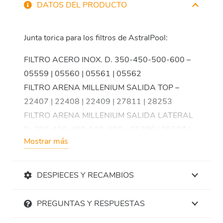
DATOS DEL PRODUCTO
Junta torica para los filtros de AstralPool:
FILTRO ACERO INOX. D. 350-450-500-600 –
05559 | 05560 | 05561 | 05562
FILTRO ARENA MILLENIUM SALIDA TOP –
22407 | 22408 | 22409 | 27811 | 28253
FILTRO ARENA MILLENIUM SALIDA LATERAL
D. 380-430-480-560-660 – 25296 | 25297 |
Mostrar más
25298 | 27809 | 28252
FILTRO CANTABRIC TOP 400 500 600 –
15780 | 15781 | 22399
DESPIECES Y RECAMBIOS
FILTRO CANTABRIC TOP 750 – 20128
FILTRO CANTABRIC 400 500 600 – 15782 |
PREGUNTAS Y RESPUESTAS
15783 | 22398