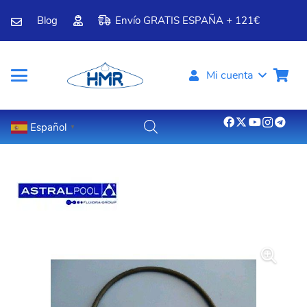
Blog
Envío GRATIS ESPAÑA + 121€
Mi cuenta
Español
▼