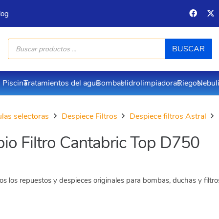
log
Búsqueda
BUSCAR
de
productos
Piscina
Tratamientos del agua
Bombas
Hidrolimpiadoras
Riegos
Nebul
vulas selectoras
Despiece Filtros
Despiece filtros Astral
o Filtro Cantabric Top D750
s los repuestos y despieces originales para bombas, duchas y filtr