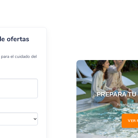
de ofertas
para el cuidado del
PREPARA TU
Arranca con
VER 