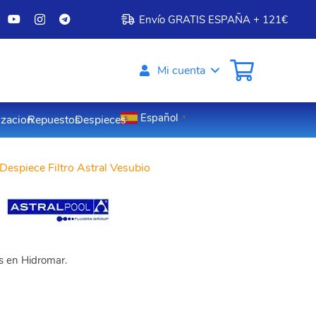
Envío GRATIS ESPAÑA + 121€
Mi cuenta
Español
izacion
Repuestos
Despieces
▼
Despiece Filtro Astral Vesubio
os en Hidromar.