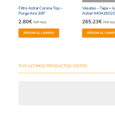
Filtro Astral Corona Top –
Vesubio – Tapa + Ju
Purga Aire 3/8″
Astral 44042602
2.80
€
265.23
€
IVA Incl.
IVA Inc
AÑADIR AL CARRITO
AÑADIR AL CARRI
He leído y estoy de acuerdo con los
términos y
condiciones y
política de privacidad
de la web.
TUS ULTIMOS PRODUCTOS VISTOS
Enviar