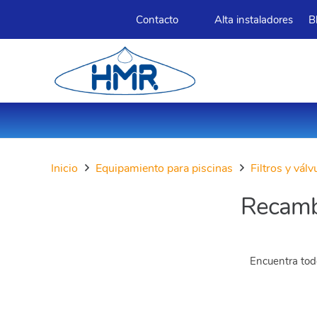
Contacto
Alta instaladores
B
Inicio
Equipamiento para piscinas
Filtros y vál
Recambi
Encuentra todo