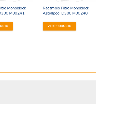
iltro Monoblock
Recambio Filtro Monoblock
l D300 M00241
Astralpool D300 M00240
DUCTO
VER PRODUCTO