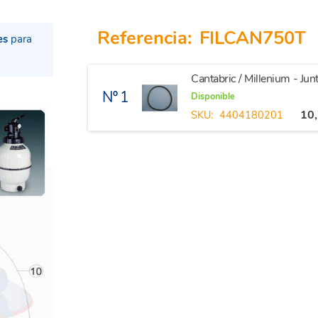
Referencia:
FILCAN750T
es
para
Cantabric / Millenium - Junt
Nº 1
Disponible
10
SKU:
4404180201