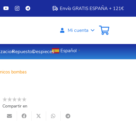
Envío GRATIS ESPAÑA + 121€
Mi cuenta
Español
izacion
Repuestos
Despieces
▼
ánicos bombas
Compartir en