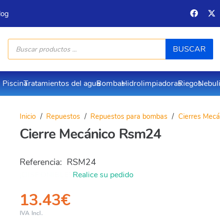
log
Búsqueda
BUSCAR
de
productos
Piscina
Tratamientos del agua
Bombas
Hidrolimpiadoras
Riegos
Nebul
Inicio
/
Repuestos
/
Repuestos para bombas
/
Cierres Mec
Cierre Mecánico Rsm24
Referencia:
RSM24
¡DISPONIBLE!
Realice su pedido
13.43
€
IVA Incl.