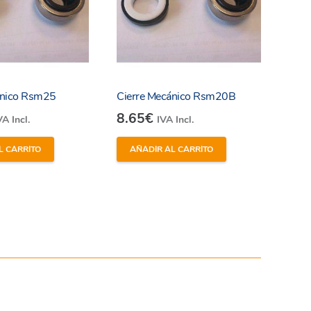
ánico Rsm25
Cierre Mecánico Rsm20B
8.65
€
VA Incl.
IVA Incl.
L CARRITO
AÑADIR AL CARRITO