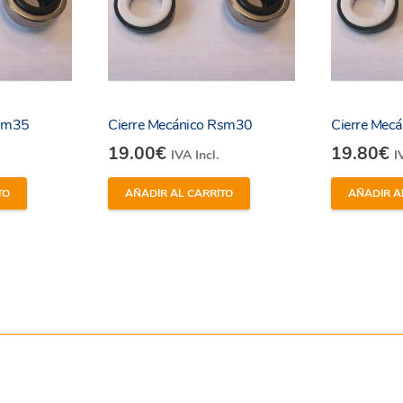
Rsm35
Cierre Mecánico Rsm30
Cierre Mec
19.00
€
19.80
€
IVA Incl.
I
TO
AÑADIR AL CARRITO
AÑADIR A