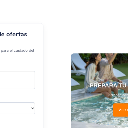
de ofertas
para el cuidado del
PREPARA TU
Arranca con
VER 