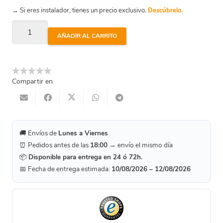
→ Si eres instalador, tienes un precio exclusivo.
Descúbrelo.
Conexión
AÑADIR AL CARRITO
Rm
1/4"
Brillo
Compartir en
A.Presión
Nebulización
cantidad
🚚 Envíos de
Lunes a Viernes
⏰ Pedidos antes de las
18:00
→ envío el mismo día
📦
Disponible para entrega en 24 ó 72h.
📅 Fecha de entrega estimada:
10/08/2026 – 12/08/2026