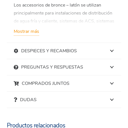
Los accesorios de bronce – latón se utilizan
principalmente para instalaciones de distribución
de agua fría y caliente, sistemas de ACS, sistemas
de calefacción, así como para numerosas
Mostrar más
aplicaciones de tipo industrial.
Los accesorios se deben usar sólo con tubería de
DESPIECES Y RECAMBIOS
cobre según UNE EN 1057.
Válidos para ACS, calefacción y refrigeración.
PREGUNTAS Y RESPUESTAS
Ventajas
COMPRADOS JUNTOS
Amplia gama de productos de alta calidad.
Conforme la norma UNE EN 1254-1.
DUDAS
Los productos de bronce – latón, garantizan
un paso total.
Productos relacionados
Sostenible y 100% reciclable.