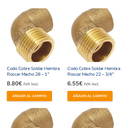
Universal y versátil con excepcional
rendimiento.
Condiciones de servicio
Agua refrigeración
Temperatura de servicio: +5ºC
Presión de servicio: 10 bar
Codo Cobre Soldar Hembra
Codo Cobre Soldar Hembra
Roscar Macho 28 – 1″
Roscar Macho 22 – 3/4″
Agua sanitaria
8.80
€
6.55
€
IVA Incl.
IVA Incl.
Temperatura de servicio: +95ºC
Presión de servicio: 16 bar
AÑADIR AL CARRITO
AÑADIR AL CARRITO
Calefacción (50% agua – 50% glicol)
Temperatura de servicio: +110ºC
Presión de servicio: 6 bar