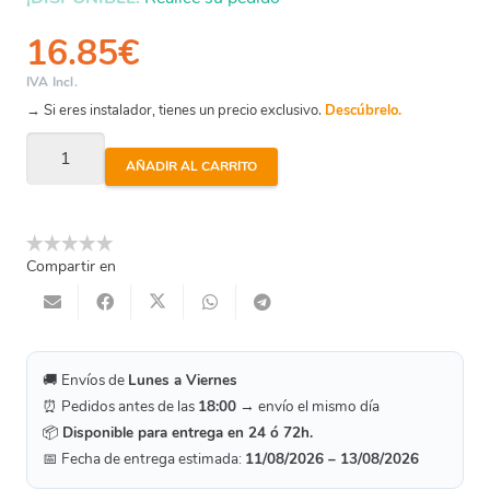
16.85
€
IVA Incl.
→ Si eres instalador, tienes un precio exclusivo.
Descúbrelo.
Entronque
AÑADIR AL CARRITO
Cobre
Soldar
H-
Compartir en
Roscar
H
-
Ø42
🚚 Envíos de
Lunes a Viernes
-
⏰ Pedidos antes de las
18:00
→ envío el mismo día
1
📦
Disponible para entrega en 24 ó 72h.
1/2"
📅 Fecha de entrega estimada:
11/08/2026 – 13/08/2026
cantidad