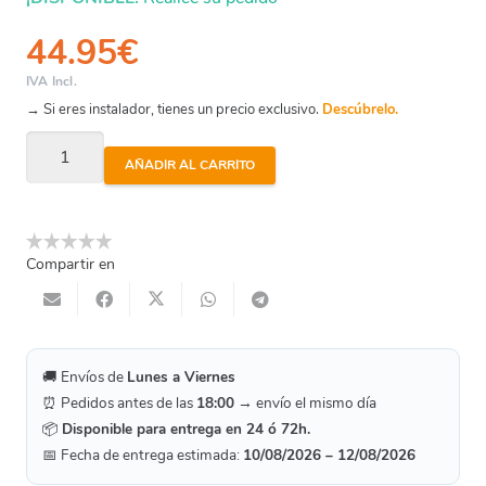
44.95
€
IVA Incl.
→ Si eres instalador, tienes un precio exclusivo.
Descúbrelo.
Entronque
AÑADIR AL CARRITO
Cobre
Soldar
H-
Compartir en
Roscar
H
-
Ø54
🚚 Envíos de
Lunes a Viernes
-
⏰ Pedidos antes de las
18:00
→ envío el mismo día
2"
📦
Disponible para entrega en 24 ó 72h.
cantidad
📅 Fecha de entrega estimada:
10/08/2026 – 12/08/2026