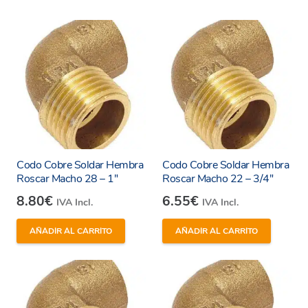
Universal y versátil con excepcional
rendimiento.
Condiciones de servicio
Agua refrigeración
Temperatura de servicio: +5ºC
Presión de servicio: 10 bar
Codo Cobre Soldar Hembra
Codo Cobre Soldar Hembra
Roscar Macho 28 – 1″
Roscar Macho 22 – 3/4″
Agua sanitaria
8.80
€
6.55
€
IVA Incl.
IVA Incl.
Temperatura de servicio: +95ºC
Presión de servicio: 16 bar
AÑADIR AL CARRITO
AÑADIR AL CARRITO
Calefacción (50% agua – 50% glicol)
Temperatura de servicio: +110ºC
Presión de servicio: 6 bar