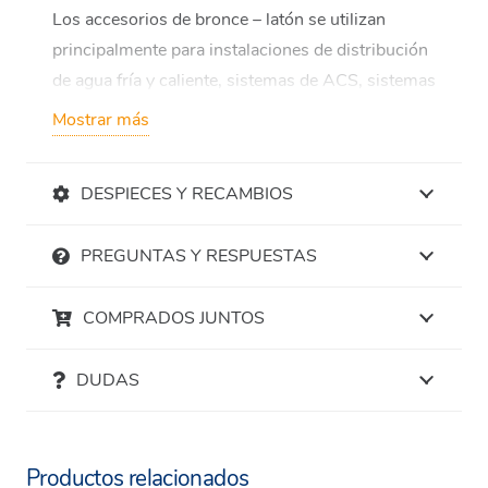
Los accesorios de bronce – latón se utilizan
principalmente para instalaciones de distribución
de agua fría y caliente, sistemas de ACS, sistemas
de calefacción, así como para numerosas
Mostrar más
aplicaciones de tipo industrial.
Los accesorios se deben usar sólo con tubería de
DESPIECES Y RECAMBIOS
cobre según UNE EN 1057.
Válidos para ACS, calefacción y refrigeración.
PREGUNTAS Y RESPUESTAS
Ventajas
COMPRADOS JUNTOS
Amplia gama de productos de alta calidad.
Conforme la norma UNE EN 1254-1.
DUDAS
Los productos de bronce – latón, garantizan
un paso total.
Productos relacionados
Sostenible y 100% reciclable.