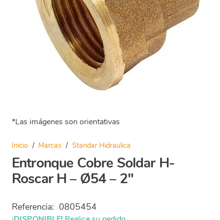
*Las imágenes son orientativas
Inicio
/
Marcas
/
Standar Hidraulica
Entronque Cobre Soldar H-
Roscar H – Ø54 – 2″
Referencia:
0805454
¡DISPONIBLE!
Realice su pedido