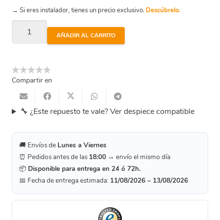
→ Si eres instalador, tienes un precio exclusivo.
Descúbrelo.
Ideal
AÑADIR AL CARRITO
Viph150T
-
Tiranta
Compartir en
Motor
Bomba
cantidad
🔧 ¿Este repuesto te vale? Ver despiece compatible
🚚 Envíos de
Lunes a Viernes
⏰ Pedidos antes de las
18:00
→ envío el mismo día
📦
Disponible para entrega en 24 ó 72h.
📅 Fecha de entrega estimada:
11/08/2026 – 13/08/2026