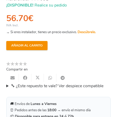
¡DISPONIBLE!
Realice su pedido
56.70
€
IVA Incl.
→ Si eres instalador, tienes un precio exclusivo.
Descúbrelo.
AÑADIR AL CARRITO
Ideal
Vipv30
-
Cuerpo
Compartir en
Aspiración
Bomba
🔧 ¿Este repuesto te vale? Ver despiece compatible
cantidad
🚚 Envíos de
Lunes a Viernes
⏰ Pedidos antes de las
18:00
→ envío el mismo día
📦
Disponible para entrega en 24 ó 72h.