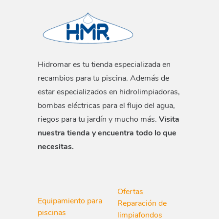
la junta estrella?
Depende del uso y el mantenimiento, pero
se recomienda revisar anualmente y
reemplazar si hay señales de desgaste o
Hidromar es tu tienda especializada en
fugas.
recambios para tu piscina. Además de
3. ¿Es difícil instalar esta junta?
estar especializados en hidrolimpiadoras,
No, su instalación es sencilla y no requiere
bombas eléctricas para el flujo del agua,
experiencia ni herramientas especiales.
riegos para tu jardín y mucho más.
Visita
4. ¿Qué pasa si la junta está dañada?
nuestra tienda y encuentra todo lo que
Una junta en mal estado puede provocar
necesitas.
fugas, pérdida de presión y mal
funcionamiento del sistema de filtración.
5. ¿Está disponible en stock para envío
Ofertas
Equipamiento para
inmediato?
Reparación de
piscinas
limpiafondos
Sí, tenemos disponibilidad inmediata en