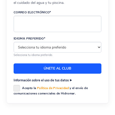
el cuidado del agua y tu piscina.
En
hidromaronline
encontrarás repuestos
originales como esta
junta estrella 1 1/2″
para
CORREO ELECTRÓNICO*
válvulas Kripsol VK6, con stock disponible y
atención personalizada. Puedes
recoger tu
pedido en Talavera de la Reina
o solicitar envío
IDIOMA PREFERIDO*
urgente en toda España.
Características principales
Selecciona tu idioma preferido.
Junta estrella original para válvula selectora
Kripsol VK6
Información sobre el uso de tus datos
Compatibilidad exclusiva con modelo VK6 1
Acepto la
Política de Privacidad
y el envío de
1/2″
comunicaciones comerciales de Hidromar.
Material de alta resistencia al cloro y
productos químicos