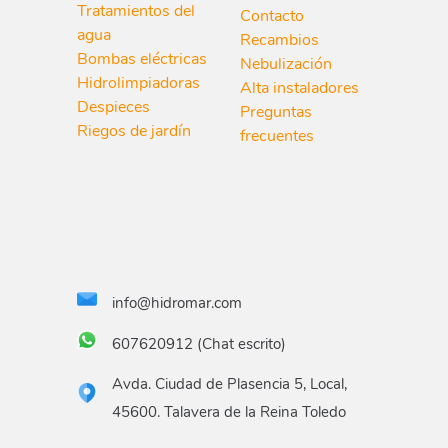
Tratamientos del
Contacto
hidromaronline
y opción de recogida local
agua
Recambios
en Talavera de la Reina.
Bombas eléctricas
Nebulización
Hidrolimpiadoras
Alta instaladores
Despieces
Preguntas
Riegos de jardín
frecuentes
info@hidromar.com
607620912 (Chat escrito)
Avda. Ciudad de Plasencia 5, Local,
45600. Talavera de la Reina Toledo