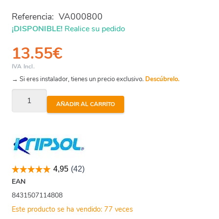
Referencia:
VA000800
¡DISPONIBLE!
Realice su pedido
13.55
€
IVA Incl.
→ Si eres instalador, tienes un precio exclusivo.
Descúbrelo.
Válvula
AÑADIR AL CARRITO
Selectora
-
Junta
Estrella
1
1/2
EAN
Kripsol
8431507114808
cantidad
Este producto se ha vendido: 77 veces