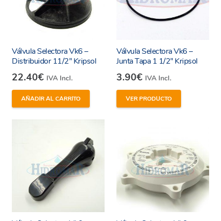
específicamente para válvulas VK6 de 1
1/2″.
Válvula Selectora Vk6 –
Válvula Selectora Vk6 –
3. ¿Cómo se instala esta junta estrella?
Distribuidor 11/2″ Kripsol
Junta Tapa 1 1/2″ Kripsol
22.40
€
3.90
€
IVA Incl.
IVA Incl.
El proceso de instalación es muy sencillo y no
requiere herramientas especiales. Solo debes:
AÑADIR AL CARRITO
VER PRODUCTO
Retirar la junta estrella antigua de la válvula
selectora.
Limpiar la superficie de contacto para
eliminar residuos o impurezas.
Colocar la nueva junta estrella asegurándote
de que quede bien asentada en su
alojamiento.