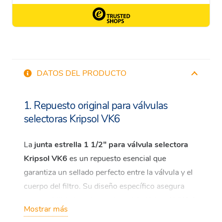
DATOS DEL PRODUCTO
1. Repuesto original para válvulas
selectoras Kripsol VK6
La
junta estrella 1 1/2″ para válvula selectora
Kripsol VK6
es un repuesto esencial que
garantiza un sellado perfecto entre la válvula y el
cuerpo del filtro. Su diseño específico asegura
compatibilidad total con el modelo
Kripsol VK6 1
Mostrar más
1/2″
, permitiendo un funcionamiento fluido y sin