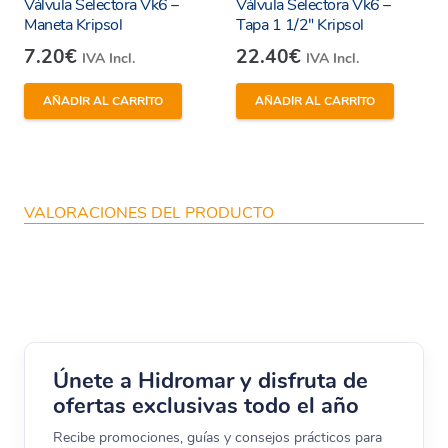
Válvula Selectora Vk6 –
Válvula Selectora Vk6 –
Este pequeño mantenimiento mejora
Maneta Kripsol
Tapa 1 1/2″ Kripsol
considerablemente el rendimiento de la válvula
7.20
€
22.40
€
IVA Incl.
IVA Incl.
selectora y del sistema de filtración en general.
AÑADIR AL CARRITO
AÑADIR AL CARRITO
4. Aplicaciones y compatibilidad
Esta junta estrella es
compatible exclusivamente
VALORACIONES DEL PRODUCTO
con el modelo VK6 1 1/2″ de la marca Kripsol
,
muy común en sistemas de filtración de piscinas
residenciales y comerciales. Es ideal como
repuesto periódico o correctivo cuando se
detectan fugas o pérdidas de presión.
Únete a Hidromar y disfruta de
5. Compra con seguridad en Hidromar
ofertas exclusivas todo el año
Online
Recibe promociones, guías y consejos prácticos para